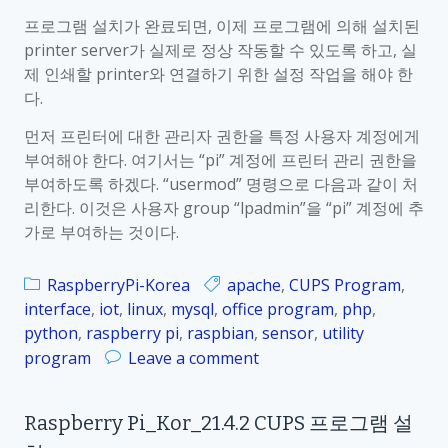
h
r
프로그램 설치가 완료되면, 이제 프로그램에 의해 설치된
r
r
printer server가 실제로 정상 작동할 수 있도록 하고, 실
o
y
제 인쇄할 printer와 연결하기 위한 설정 작업을 해야 한
m
P
다.
i
i
u
먼저 프린터에 대한 관리자 권한을 특정 사용자 계정에게
_
m
부여해야 한다. 여기서는 “pi” 계정에 프린터 관리 권한을
K
b
부여하도록 하겠다. “usermod” 명령으로 다음과 같이 처
o
r
리한다. 이것은 사용자 group “lpadmin”을 “pi” 계정에 추
r
o
가로 부여하는 것이다.
_
w
2
s
1
RaspberryPi-Korea
apache
,
CUPS Program
,
e
.
interface
,
iot
,
linux
,
mysql
,
office program
,
php
,
r
4
python
,
raspberry pi
,
raspbian
,
sensor
,
utility
.
o
program
Leave a comment
4
n
p
R
Raspberry Pi_Kor_21.4.2 CUPS 프로그램 설
r
a