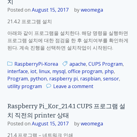
i
치
s
n
p
Posted on
August 15, 2017
by
weomega
t
b
21.4.2 프로그램 설치
설
e
치
r
아래와 같이 프로그램을 설치한다. 해당 명령을 실행하면
확
r
프로그램 설치에 대한 점검을 한 후 설치여부를 확인하게
인
y
된다. 계속 진행을 선택하면 설치작업이 시작된다.
및
P
인
i
RaspberryPi-Korea
apache
,
CUPS Program
,
쇄
_
interface
,
iot
,
linux
,
mysql
,
office program
,
php
,
K
Program
,
python
,
raspberry pi
,
raspbian
,
sensor
,
o
o
utility program
Leave a comment
r
n
_
R
2
Raspberry Pi_Kor_21.4.1 CUPS 프로그램 설
a
1
치 직전의 printer 상태
s
.
p
Posted on
August 15, 2017
by
weomega
4
b
.
21.4 프로그램 – 네트워크 인쇄