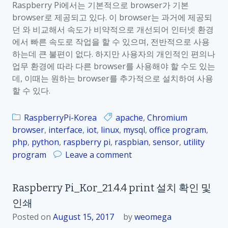
r
Raspberry Pi에서는 기본적으로 browser가 기본
r
browser로 제공되고 있다. 이 browser는 과거에 제공되
y
던 와 비교해서 속도가 비약적으로 개선되어 인터넷 환경
P
에서 빠른 속도로 작업을 할 수 있으며, 전반적으로 사용
i
하는데 큰 불편이 없다. 하지만 사용자의 개인적인 편의나
_
업무 환경에 따라 다른 browser를 사용해야 할 수도 있는
K
데, 이때는 원하는 browser를 추가적으로 설치하여 사용
o
할 수 있다.
r
_
RaspberryPi-Korea
apache
,
Chromium
2
browser
,
interface
,
iot
,
linux
,
mysql
,
office program
,
1
php
,
python
,
raspberry pi
,
raspbian
,
sensor
,
utility
.
o
program
Leave a comment
5
n
.
R
2
Raspberry Pi_Kor_21.4.4 print 설치 확인 및
a
I
인쇄
s
c
p
Posted on
August 15, 2017
by
weomega
e
b