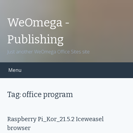
S
k
i
WeOmega -
p
t
Publishing
o
c
Just another WeOmega Office Sites site
o
n
t
Menu
e
n
t
Tag: office program
Raspberry Pi_Kor_21.5.2 Iceweasel
browser