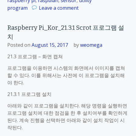
raspberry pi
,
raspbian
,
sensor
,
utility
1
o
program
Leave a comment
.
n
4
R
Raspberry Pi_Kor_21.3.1 Scrot 프로그램 설
.
a
1
치
s
C
p
Posted on
August 15, 2017
by
weomega
U
b
21.3 프로그램 – 화면 캡쳐
P
e
S
r
프로그램을 이용하면 시스템의 화면에서 이미지를 캡쳐
프
r
할 수 있다. 이를 위해서는 사전에 이 프로그램을 설치해
로
y
야 한다.
그
P
21.3.1 프로그램 설치
램
i
설
_
아래와 같이 프로그램을 설치한다. 해당 명령을 실행하면
치
K
프로그램 설치에 대한 점검을 한 후 설치여부를 확인하게
직
o
된다. 계속 진행을 선택하면 아래와 같이 설치 작업이 시
전
r
작된다.
의
_