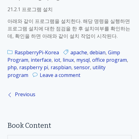
_
치
2
21.2.1 프로그램 설치
1
아래와 같이 프로그램을 설치한다. 해당 명령을 실행하면
.
프로그램 설치에 대한 점검을 한 후 설치여부를 확인하는
2
데, 확인을 하면 아래와 같이 설치 작업이 시작된다.
.
2
RaspberryPi-Korea
apache
,
debian
,
Gimp
G
Program
,
interface
,
iot
,
linux
,
mysql
,
office program
,
i
php
,
raspberry pi
,
raspbian
,
sensor
,
utility
m
o
program
Leave a comment
p
n
프
R
로
Previous
P
a
그
s
램
o
p
실
b
행
Book Content
s
e
r