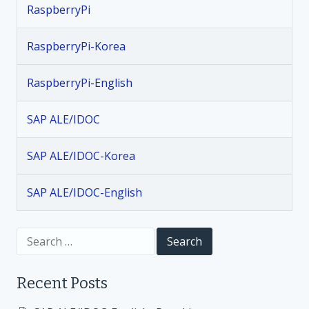
t
r
RaspberryPi
y
s
P
RaspberryPi-Korea
i
n
_
RaspberryPi-English
K
a
o
SAP ALE/IDOC
r
v
_
2
SAP ALE/IDOC-Korea
i
1
.
SAP ALE/IDOC-English
g
2
.
a
S
1
e
G
a
t
i
r
Recent Posts
c
m
h
i
p
f