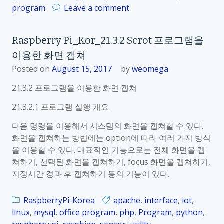
P
o
program
Leave a comment
r
S
n
s
프
R
e
Raspberry Pi_Kor_21.3.2 Scrot 프로그램을
로
a
r
그
이용한 화면 캡쳐
s
v
램
p
Posted on
August 15, 2017
by
weomega
e
설
b
r
21.3.2 프로그램을 이용한 화면 캡쳐
치
e
설
r
정
21.3.2.1 프로그램 실행 개요
r
다음 명령을 이용해서 시스템의 화면을 캡쳐할 수 있다.
y
화면을 캡쳐하는 방법에는 option에 따라 여러 가지 방식
P
을 이용할 수 있다. 대표적인 기능으로는 전체 화면을 캡
i
쳐하기, 선택된 화면을 캡쳐하기, focus 화면을 캡쳐하기,
_
지정시간 경과 후 캡쳐하기 등의 기능이 있다.
K
o
r
RaspberryPi-Korea
apache
,
interface
,
iot
,
_
linux
,
mysql
,
office program
,
php
,
Program
,
python
,
2