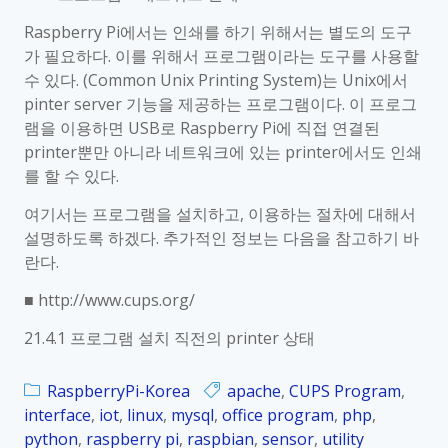
e
3
r
Raspberry Pi에서는 인쇄를 하기 위해서는 별도의 도구
C
r
가 필요하다. 이를 위해서 프로그램이라는 도구를 사용할
U
y
수 있다. (Common Unix Printing System)는 Unix에서
P
P
pinter server 기능을 제공하는 프로그램이다. 이 프로그
S
i
램을 이용하면 USB로 Raspberry Pi에 직접 연결된
프
_
printer뿐만 아니라 네트워크에 있는 printer에서도 인쇄
로
K
를 할 수 있다.
그
o
램
여기서는 프로그램을 설치하고, 이용하는 절차에 대해서
r
을
설명하도록 하겠다. 추가적인 정보는 다음을 참고하기 바
_
이
란다.
2
용
1
■ http://www.cups.org/
한
.
p
4
21.4.1 프로그램 설치 직전의 printer 상태
r
.
i
2
RaspberryPi-Korea
apache
,
CUPS Program
,
n
C
interface
,
iot
,
linux
,
mysql
,
office program
,
php
,
t
U
python
,
raspberry pi
,
raspbian
,
sensor
,
utility
e