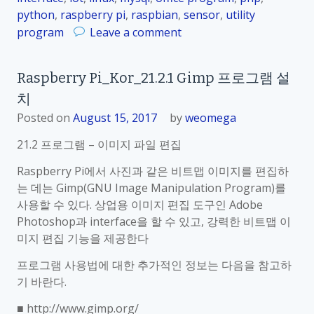
o
화
python
,
raspberry pi
,
raspbian
,
sensor
,
utility
r
면
o
program
Leave a comment
_
캡
n
2
쳐
R
1
Raspberry Pi_Kor_21.2.1 Gimp 프로그램 설
a
.
치
s
3
p
Posted on
August 15, 2017
by
weomega
.
b
1
21.2 프로그램 – 이미지 파일 편집
e
S
r
Raspberry Pi에서 사진과 같은 비트맵 이미지를 편집하
c
r
는 데는 Gimp(GNU Image Manipulation Program)를
r
y
사용할 수 있다. 상업용 이미지 편집 도구인 Adobe
o
P
Photoshop과 interface을 할 수 있고, 강력한 비트맵 이
t
i
미지 편집 기능을 제공한다
프
_
로
프로그램 사용법에 대한 추가적인 정보는 다음을 참고하
K
그
기 바란다.
o
램
r
■ http://www.gimp.org/
설