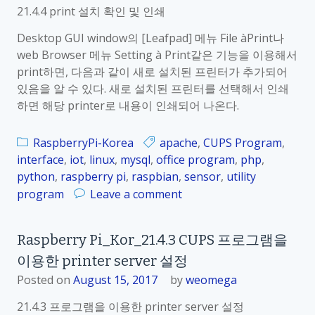
w
21.4.4 print 설치 확인 및 인쇄
e
e
r
Desktop GUI window의 [Leafpad] 메뉴 File àPrint나
a
r
web Browser 메뉴 Setting à Print같은 기능을 이용해서
s
y
print하면, 다음과 같이 새로 설치된 프린터가 추가되어
e
P
있음을 알 수 있다. 새로 설치된 프린터를 선택해서 인쇄
l
i
하면 해당 printer로 내용이 인쇄되어 나온다.
b
_
r
K
RaspberryPi-Korea
apache
o
,
CUPS Program
,
o
interface
,
iot
,
linux
,
mysql
,
office program
w
,
php
,
r
python
,
raspberry pi
,
raspbian
,
s
sensor
,
utility
_
e
o
program
Leave a comment
2
r
n
1
R
.
Raspberry Pi_Kor_21.4.3 CUPS 프로그램을
a
5
이용한 printer server 설정
s
.
p
Posted on
August 15, 2017
by
weomega
1
b
C
21.4.3 프로그램을 이용한 printer server 설정
e