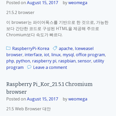
Posted on
August 15, 2017
by
weomega
21.5.2 browser
이 browser는 파이어폭스를 기반으로 한 것으로, 가능한
보다 간단한 코드로 구성된 HTML을 제공해 주므로
Chromium보다 속도가 빠르다.
RaspberryPi-Korea
apache
,
Iceweasel
browser
,
interface
,
iot
,
linux
,
mysql
,
office program
,
php
,
python
,
raspberry pi
,
raspbian
,
sensor
,
utility
o
program
Leave a comment
n
R
Raspberry Pi_Kor_21.5.1 Chromium
a
browser
s
p
Posted on
August 15, 2017
by
weomega
b
21.5 Web Browser 대안
e