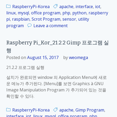
p
2
RaspberryPi-Korea
apache
,
interface
,
iot
,
r
1
linux
,
mysql
,
office program
,
php
,
python
,
raspberry
i
.
pi
,
raspbian
,
Scrot Program
,
sensor
,
utility
n
3
o
program
Leave a comment
t
.
n
e
2
R
r
S
Raspberry Pi_Kor_21.2.2 Gimp 프로그램 실
a
상
c
행
s
태
r
p
Posted on
August 15, 2017
by
weomega
o
b
t
21.2.2 프로그램 실행
e
프
r
설치가 완료되면 window 의 Application Menu에 새로
로
r
운 메뉴가 추가된다. [Menu]를 보면 Graphics à GNU
그
y
Image Manipulation Program 가 추가되어 있는 것을
램
P
확인할 수 있다.
을
i
이
_
용
RaspberryPi-Korea
apache
,
Gimp Program
,
K
한
interface
,
iot
,
linux
,
mysql
,
office program
,
php
,