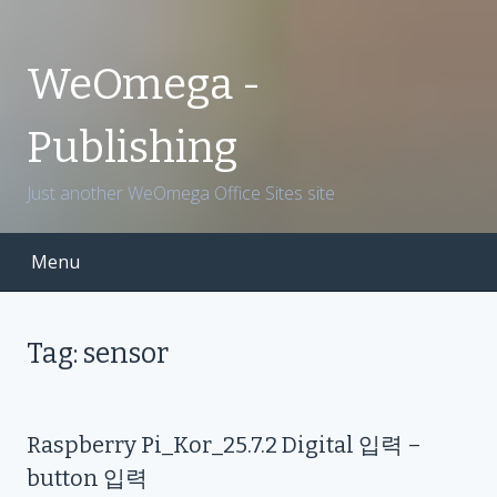
S
k
i
WeOmega -
p
t
Publishing
o
c
Just another WeOmega Office Sites site
o
n
t
Menu
e
n
t
Tag: sensor
Raspberry Pi_Kor_25.7.2 Digital 입력 –
button 입력