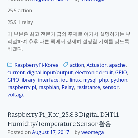
g
p
25.9 action
i
b
t
e
25.9.1 relay
a
r
이 부분은 최고 전문가 급의 주제로 여기서 설명하기는 부
l
r
적절하여 추후 다른 책에서 상세히 설명할 기회를 갖도록
출
y
하겠다.
력
P
–
i
L
RaspberryPi-Korea
action
,
Actuator
,
apache
,
_
E
current
,
digital input/output
,
electronic circuit
,
GPIO
,
K
D
GPIO library
,
interface
,
iot
,
linux
,
mysql
,
php
,
python
,
o
O
raspberry pi
,
raspbian
,
Relay
,
resistance
,
sensor
,
r
n
voltage
_
/
2
O
5
Raspberry Pi_Kor_25.8.3 Digital DHT11
f
.
Humidity/Temperature Sensor 활용
f
5
Posted on
August 17, 2017
by
weomega
.