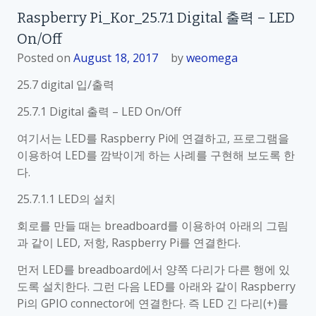
R
Raspberry Pi_Kor_25.7.1 Digital 출력 – LED
a
On/Off
s
p
Posted on
August 18, 2017
by
weomega
b
25.7 digital 입/출력
e
r
25.7.1 Digital 출력 – LED On/Off
r
여기서는 LED를 Raspberry Pi에 연결하고, 프로그램을
y
이용하여 LED를 깜박이게 하는 사례를 구현해 보도록 한
P
다.
i
_
25.7.1.1 LED의 설치
K
회로를 만들 때는 breadboard를 이용하여 아래의 그림
o
과 같이 LED, 저항, Raspberry Pi를 연결한다.
r
_
먼저 LED를 breadboard에서 양쪽 다리가 다른 행에 있
2
도록 설치한다. 그런 다음 LED를 아래와 같이 Raspberry
5
Pi의 GPIO connector에 연결한다. 즉 LED 긴 다리(+)를
.