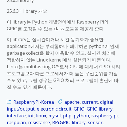
25.6.3 library
e
b
i
n
25.6.3.1 library 개요
e
t
s
r
a
이 library는 Python 개발언어에서 Raspberry Pi의
o
r
l
GPIO를 조정할 수 있는 class 모듈을 제공해 준다.
r
y
s
활
P
e
이 library는 실시간이거나 시간 동기화가 중요한
용
i
n
application에서는 부적합하다. 왜냐하면 python이 언제
_
s
garbage collect을 할지 예측할 수 없고, 실시간 처리에
K
o
적합하지 않는 Linux kernel에서 실행되기 때문이다.
o
r
Linux는 multitasking O/S로서 CPU에 대해서 GPIO 처리
r
D
프로그램보다 다른 프로세서가 더 높은 우선순위를 가질
_
S
수도 있고, 그럴 경우는 GPIO 처리 프로그램이 혼란에 빠
2
1
질 수도 있기 때문이다.
5
8
.
b
RaspberryPi-Korea
apache
,
current
,
digital
8
2
input/output
,
electronic circuit
,
GPIO
,
GPIO library
,
.
0
interface
,
iot
,
linux
,
mysql
,
php
,
python
,
raspberry pi
,
1
를
raspbian
,
resistance
,
RPi.GPIO library
,
sensor
,
S