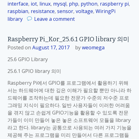
interface
,
iot
,
linux
,
mysql
,
php
,
python
,
raspberry pi
,
5
raspbian
,
resistance
,
sensor
,
voltage
,
WiringPi
.
o
library
Leave a comment
6
n
.
R
3
Raspberry Pi_Kor_25.6.1 GPIO library 의미
a
R
Posted on
August 17, 2017
by
weomega
s
P
p
i
25.6 GPIO Library
b
.
e
25.6.1 GPIO library 의미
G
r
P
Raspberry Pi에서 GPIO를 프로그램에서 활용하기 위해
r
I
서는 하드웨어에 대한 깊은 이해가 필요할 뿐만 아니라 하
y
O
드웨어를 조작하는데 필요한 전문가 수준의 저수준 프로
P
l
그래밍 지식이 필요하다. 일반 사용자들이 이러한 어려움
i
i
을 겪지 않고 손쉽게 GPIO기능을 활용할 수 있도록 전문
_
b
가들이 이미 만들어 놓은 놓은 소프트웨어 모듈을 library
K
r
라고 한다. library는 공통으로 사용되는 여러 가지 기능을
o
a
제공해 주는 프로그램을 미리 만들어서 다른 프로그램들
r