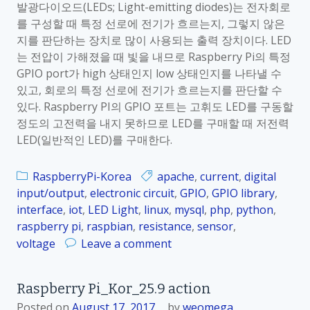
n
발광다이오드(LEDs; Light-emitting diodes)는 전자회로
e
입
를 구성할 때 특정 선로에 전기가 흐르는지, 그렇지 않은
r
력
지를 판단하는 장치로 많이 사용되는 출력 장치이다. LED
r
는 전압이 가해졌을 때 빛을 내므로 Raspberry Pi의 특정
y
GPIO port가 high 상태인지 low 상태인지를 나타낼 수
P
있고, 회로의 특정 선로에 전기가 흐르는지를 판단할 수
i
있다. Raspberry PI의 GPIO 포트는 고휘도 LED를 구동할
_
정도의 고전력을 내지 못하므로 LED를 구매할 때 저전력
K
LED(일반적인 LED)를 구매한다.
o
r
_
RaspberryPi-Korea
apache
,
current
,
digital
2
input/output
,
electronic circuit
,
GPIO
,
GPIO library
,
5
interface
,
iot
,
LED Light
,
linux
,
mysql
,
php
,
python
,
.
raspberry pi
,
raspbian
,
resistance
,
sensor
,
7
o
voltage
Leave a comment
.
n
1
R
Raspberry Pi_Kor_25.9 action
D
a
i
Posted on
August 17, 2017
by
weomega
s