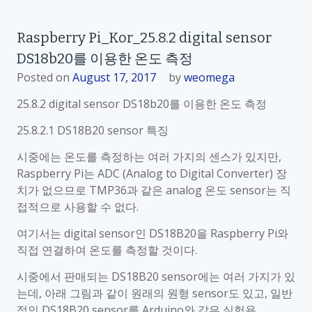
n
R
Raspberry Pi_Kor_25.8.2 digital sensor
a
DS18b20를 이용한 온도 측정
s
p
Posted on
August 17, 2017
by
weomega
b
25.8.2 digital sensor DS18b20를 이용한 온도 측정
e
r
25.8.2.1 DS18B20 sensor 특징
r
시중에는 온도를 측정하는 여러 가지의 센스가 있지만,
y
Raspberry Pi는 ADC (Analog to Digital Converter) 장
P
치가 없으므로 TMP36과 같은 analog 온도 sensor는 직
i
접적으로 사용할 수 없다.
_
K
여기서는 digital sensor인 DS18B20을 Raspberry Pi와
o
직접 연결하여 온도를 측정할 것이다.
r
시중에서 판매되는 DS18B20 sensor에는 여러 가지가 있
_
는데, 아래 그림과 같이 원래의 원형 sensor도 있고, 일반
2
적인 DS18B20 sensor를 Arduino와 같은 실험용
5