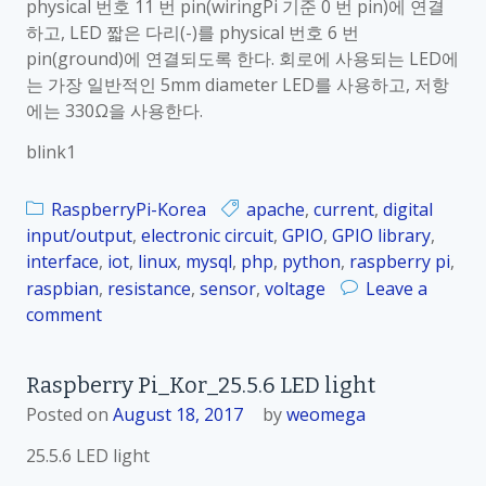
physical 번호 11 번 pin(wiringPi 기준 0 번 pin)에 연결
7
하고, LED 짧은 다리(-)를 physical 번호 6 번
.
pin(ground)에 연결되도록 한다. 회로에 사용되는 LED에
2
는 가장 일반적인 5mm diameter LED를 사용하고, 저항
D
에는 330Ω을 사용한다.
i
g
blink1
i
t
RaspberryPi-Korea
apache
,
current
,
digital
a
input/output
,
electronic circuit
,
GPIO
,
GPIO library
,
l
interface
,
iot
,
linux
,
mysql
,
php
,
python
,
raspberry pi
,
입
raspbian
,
resistance
,
sensor
,
voltage
Leave a
력
comment
o
–
n
b
R
u
Raspberry Pi_Kor_25.5.6 LED light
a
t
Posted on
August 18, 2017
by
weomega
s
t
p
25.5.6 LED light
o
b