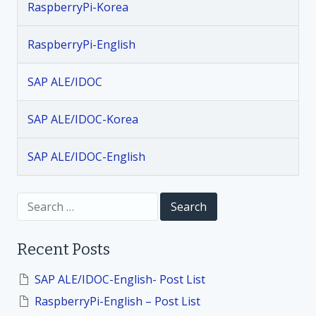
s
P
r
RaspberryPi-Korea
i
a
n
_
r
RaspberryPi-English
K
y
a
o
SAP ALE/IDOC
r
v
_
2
SAP ALE/IDOC-Korea
i
5
.
SAP ALE/IDOC-English
g
6
.
a
S
1
e
G
a
t
P
r
Recent Posts
c
I
h
i
O
f
SAP ALE/IDOC-English- Post List
l
o
o
RaspberryPi-English – Post List
r
i
: