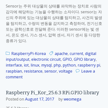
m
r
Sensor는 주위 대상물의 상태를 파악하는 장치로 사람의
i
r
감각에 해당하는 기능을 수행하는 소자이다. sensor는 자
d
y
신의 주위에 있는 대상물의 상태를 탐지하고, 사건의 발생
i
P
을 탐지하고, 수량의 변동을 감지하고 측정하여, 전기신호
t
i
또는 광학신호로 전달해 준다. 이러한 sensor에는 빛 센
y
_
서, 온도 센서, 가스 센서, 압력 센서, 자기 센서 등 다양한
/
K
종류가 있다.
T
o
e
r
m
RaspberryPi-Korea
apache
,
current
,
digital
_
p
input/output
,
electronic circuit
,
GPIO
,
GPIO library
,
2
e
interface
,
iot
,
linux
,
mysql
,
php
,
python
,
raspberry pi
,
5
r
raspbian
,
resistance
,
sensor
,
voltage
Leave a
.
a
comment
o
8
t
n
.
u
R
2
Raspberry Pi_Kor_25.6.3 RPi.GPIO library
r
a
d
Posted on
August 17, 2017
by
weomega
e
s
i
S
p
g