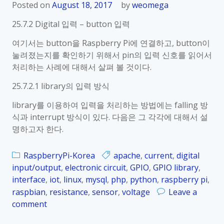
Posted on
August 18, 2017
by
weomega
25.7.2 Digital 입력 – button 입력
여기서는 button을 Raspberry Pi에 연결하고, button이
눌려졌는지를 확인하기 위해서 pin의 입력 신호를 읽어서
처리하는 사례에 대해서 살펴 볼 것이다.
25.7.2.1 library의 입력 방식
library를 이용하여 입력을 처리하는 방법에는 falling 방
식과 interrupt 방식이 있다. 다음은 그 각각에 대해서 설
명하고자 한다.
RaspberryPi-Korea
apache
,
current
,
digital
input/output
,
electronic circuit
,
GPIO
,
GPIO library
,
interface
,
iot
,
linux
,
mysql
,
php
,
python
,
raspberry pi
,
raspbian
,
resistance
,
sensor
,
voltage
Leave a
comment
o
n