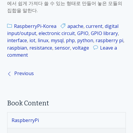
r
에서 쉽게 가져다 쓸 수 있는 형태로 만들어 놓은 모듈의
_
y
집합을 말한다.
2
5
RaspberryPi-Korea
apache
,
current
,
digital
.
input/output
,
electronic circuit
,
GPIO
,
GPIO library
,
6
interface
,
iot
,
linux
,
mysql
,
php
,
python
,
raspberry pi
,
.
raspbian
,
resistance
,
sensor
,
voltage
Leave a
2
comment
o
W
n
i
R
r
Previous
P
a
i
s
n
o
p
g
b
P
Book Content
s
e
i
r
l
t
r
i
RaspberryPi
y
b