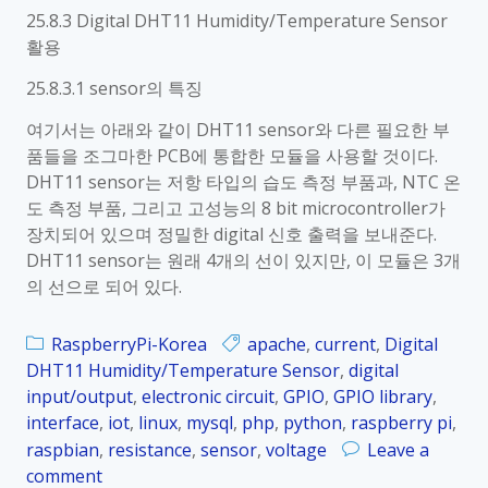
6
25.8.3 Digital DHT11 Humidity/Temperature Sensor
L
활용
E
D
25.8.3.1 sensor의 특징
l
여기서는 아래와 같이 DHT11 sensor와 다른 필요한 부
i
품들을 조그마한 PCB에 통합한 모듈을 사용할 것이다.
g
DHT11 sensor는 저항 타입의 습도 측정 부품과, NTC 온
h
도 측정 부품, 그리고 고성능의 8 bit microcontroller가
t
장치되어 있으며 정밀한 digital 신호 출력을 보내준다.
DHT11 sensor는 원래 4개의 선이 있지만, 이 모듈은 3개
의 선으로 되어 있다.
RaspberryPi-Korea
apache
,
current
,
Digital
DHT11 Humidity/Temperature Sensor
,
digital
input/output
,
electronic circuit
,
GPIO
,
GPIO library
,
interface
,
iot
,
linux
,
mysql
,
php
,
python
,
raspberry pi
,
raspbian
,
resistance
,
sensor
,
voltage
Leave a
comment
o