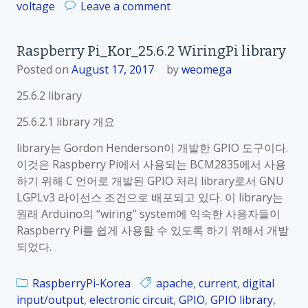
이
o
voltage
Leave a comment
e
용
n
n
한
R
s
Raspberry Pi_Kor_25.6.2 WiringPi library
온
a
o
도
Posted on
August 17, 2017
by
weomega
s
r
측
p
25.6.2 library
개
정
b
요
e
25.6.2.1 library 개요
r
library는 Gordon Henderson이 개발한 GPIO 도구이다.
r
이것은 Raspberry Pi에서 사용되는 BCM2835에서 사용
y
하기 위해 C 언어로 개발된 GPIO 처리 library로서 GNU
P
LGPLv3 라이선스 조건으로 배포되고 있다. 이 library는
i
원래 Arduino의 “wiring” system에 익숙한 사용자들이
_
Raspberry Pi를 쉽게 사용할 수 있도록 하기 위해서 개발
K
되었다.
o
r
RaspberryPi-Korea
apache
,
current
,
digital
_
input/output
,
electronic circuit
,
GPIO
,
GPIO library
,
2