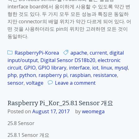
interface board에서 용이하게 사용할 수 있도록 약간 변
.
형한 것도 있다. 두 가지 모두 모든 성능과 특징은 동일하
8
지만 connector의 배열 위치가 약간 다르게 되어 있다. 어
.
떤 것을 사용하더라도 pin의 위치만 고려하면 모든 것이
3
동일하다.
D
i
g
RaspberryPi-Korea
apache
,
current
,
digital
i
input/output
,
Digital Sensor DS18b20
,
electronic
t
circuit
,
GPIO
,
GPIO library
,
interface
,
iot
,
linux
,
mysql
,
a
php
,
python
,
raspberry pi
,
raspbian
,
resistance
,
l
o
sensor
,
voltage
Leave a comment
D
n
H
R
Raspberry Pi_Kor_25.8.1 Sensor 개요
T
a
1
Posted on
August 17, 2017
by
weomega
s
1
p
25.8 Sensor
H
b
u
e
25.8.1 Sensor 개요