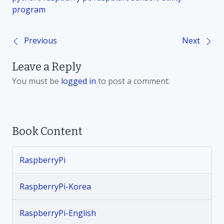
program
Previous
Next
P
Leave a Reply
o
You must be
logged in
to post a comment.
s
t
Book Content
n
RaspberryPi
a
v
RaspberryPi-Korea
i
RaspberryPi-English