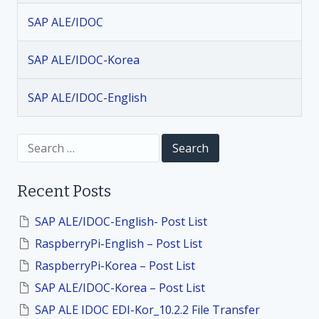
g
SAP ALE/IDOC
a
SAP ALE/IDOC-Korea
t
SAP ALE/IDOC-English
i
S
o
e
a
r
n
Recent Posts
c
h
f
SAP ALE/IDOC-English- Post List
o
RaspberryPi-English – Post List
r
:
RaspberryPi-Korea – Post List
SAP ALE/IDOC-Korea – Post List
SAP ALE IDOC EDI-Kor_10.2.2 File Transfer