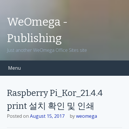
S
k
i
WeOmega -
p
t
Publishing
o
c
Just another WeOmega Office Sites site
o
n
t
Menu
e
n
t
Raspberry Pi_Kor_21.4.4
print 설치 확인 및 인쇄
Posted on
August 15, 2017
by
weomega