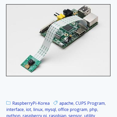
RaspberryPi-Korea
apache
,
CUPS Program
,
interface
,
iot
,
linux
,
mysql
,
office program
,
php
,
python
,
raspberry pi
,
raspbian
,
sensor
,
utility