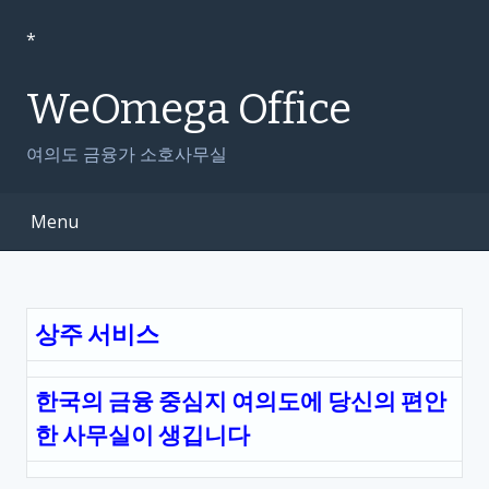
S
k
*
i
p
WeOmega Office
t
o
여의도 금융가 소호사무실
c
o
Menu
n
t
e
n
t
상주 서비스
한국의 금융 중심지 여의도에 당신의 편안
한 사무실이 생깁니다