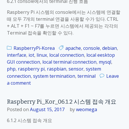
6.2.1 console에서의 terminal 진행 흐름
_
a
K
Raspberry Pi 시스템의 console에서는 시스템에 연결할
l
o
때 모두 7개의 terminal 연결을 사용할 수가 있다. CTRL
접
r
+ ALT + F1 ~ F7를 누르면 시스템에서 제공되는 각각의
속
_
Terminal 접속을 확인할 수 있다.
0
6
RaspberryPi-Korea
apache
,
console
,
debian
,
.
interface
,
iot
,
linux
,
local connection
,
local eesktop
2
GUI connection
,
local terminal connection
,
mysql
,
.
php
,
raspberry pi
,
raspbian
,
sensor
,
system
2
connection
,
system termination
,
terminal
Leave
l
a comment
o
o
n
c
R
a
Raspberry Pi_Kor_06.1.2 시스템 접속 개요
a
l
Posted on
August 15, 2017
by
weomega
s
접
p
속
6.1.2 시스템 접속 개요
b
방