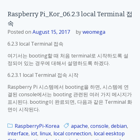
n
방
R
Raspberry Pi_Kor_06.2.3 local Terminal 접
법
a
속
s
p
Posted on
August 15, 2017
by
weomega
b
6.2.3 local Terminal 접속
e
r
여기서는 booting할 때 처음 terminal로 시작하도록 설
r
정되어 있는 경우에 대해서 설명하도록 하겠다.
y
6.2.3.1 local Terminal 접속 시작
P
i
Raspberry Pi 시스템에서 booting을 하면, 시스템에 연
_
결된 console에서는 booting 관련된 여러 가지 메시지가
K
표시된다. booting이 완료되면, 다음과 같은 Terminal 화
o
면이 시작된다.
r
_
RaspberryPi-Korea
apache
,
console
,
debian
,
0
interface
,
iot
,
linux
,
local connection
,
local eesktop
6