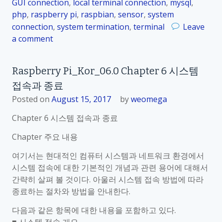
흐
GUI connection
,
local terminal connection
,
mysql
,
시
름
php
,
raspberry pi
,
raspbian
,
sensor
,
system
스
connection
,
system termination
,
terminal
Leave
템
a comment
o
접
n
속
R
개
Raspberry Pi_Kor_06.0 Chapter 6 시스템
a
요
접속과 종료
s
p
Posted on
August 15, 2017
by
weomega
b
Chapter 6 시스템 접속과 종료
e
r
Chapter 주요 내용
r
여기서는 현대적인 컴퓨터 시스템과 네트워크 환경에서
y
시스템 접속에 대한 기본적인 개념과 관련 용어에 대해서
P
간략히 살펴 볼 것이다. 아울러 시스템 접속 방법에 따라
i
종료하는 절차와 방법을 안내한다.
_
K
다음과 같은 항목에 대한 내용을 포함하고 있다.
o