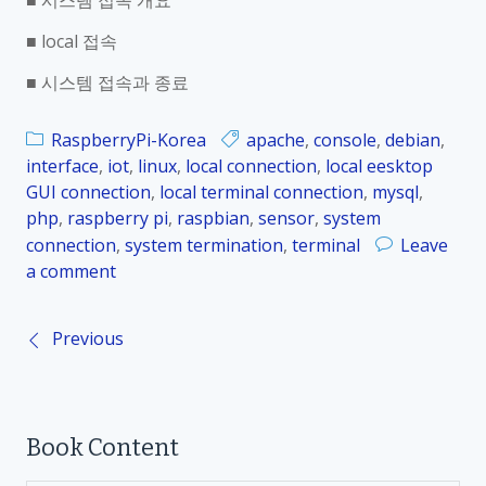
■ 시스템 접속 개요
r
■ local 접속
_
0
■ 시스템 접속과 종료
6
.
RaspberryPi-Korea
apache
,
console
,
debian
,
1
interface
,
iot
,
linux
,
local connection
,
local eesktop
.
GUI connection
,
local terminal connection
,
mysql
,
1
php
,
raspberry pi
,
raspbian
,
sensor
,
system
시
connection
,
system termination
,
terminal
Leave
스
a comment
o
템
n
기
R
본
Previous
P
a
구
s
성
o
p
도
b
Book Content
s
e
r