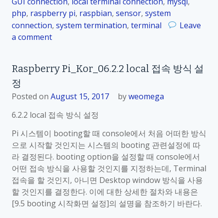
GUI connection
,
local terminal connection
,
mysql
,
.
php
,
raspberry pi
,
raspbian
,
sensor
,
system
2
connection
,
system termination
,
terminal
Leave
.
a comment
o
4
n
l
R
o
Raspberry Pi_Kor_06.2.2 local 접속 방식 설
a
c
정
s
a
p
Posted on
August 15, 2017
by
weomega
l
b
D
6.2.2 local 접속 방식 설정
e
e
r
Pi 시스템이 booting할 때 console에서 처음 어떠한 방식
s
r
으로 시작할 것인지는 시스템의 booting 관련설정에 따
k
y
라 결정된다. booting option을 설정할 때 console에서
t
P
어떤 접속 방식을 사용할 것인지를 지정하는데, Terminal
o
i
접속을 할 것인지, 아니면 Desktop window 방식을 사용
p
_
할 것인지를 결정한다. 이에 대한 상세한 절차와 내용은
G
K
[9.5 booting 시작화면 설정]의 설명을 참조하기 바란다.
U
o
I