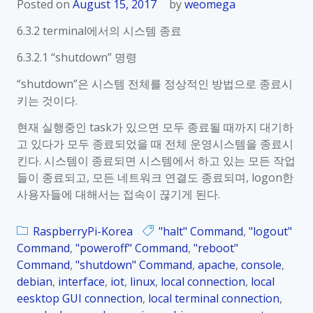
p
Posted on
August 15, 2017
by
weomega
b
6.3.2 terminal에서의 시스템 종료
e
r
6.3.2.1 “shutdown” 명령
r
“shutdown”은 시스템 전체를 정상적인 방법으로 종료시
y
키는 것이다.
P
i
현재 실행중인 task가 있으면 모두 종료될 때까지 대기하
_
고 있다가 모두 종료되었을 때 전체 운영시스템을 종료시
K
킨다. 시스템이 종료되면 시스템에서 하고 있는 모든 작업
o
들이 종료되고, 모든 네트워크 연결도 종료되며, logon한
r
사용자들에 대해서는 접속이 끊기게 된다.
_
0
RaspberryPi-Korea
"halt" Command
,
"logout"
6
Command
,
"poweroff" Command
,
"reboot"
.
Command
,
"shutdown" Command
,
apache
,
console
,
3
debian
,
interface
,
iot
,
linux
,
local connection
,
local
.
eesktop GUI connection
,
local terminal connection
,
3