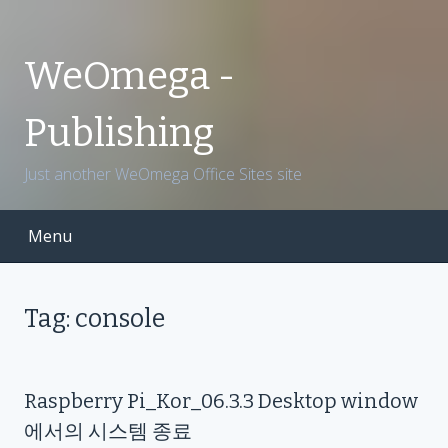
S
k
i
WeOmega -
p
t
Publishing
o
c
Just another WeOmega Office Sites site
o
n
t
Menu
e
n
t
Tag: console
Raspberry Pi_Kor_06.3.3 Desktop window
에서의 시스템 종료