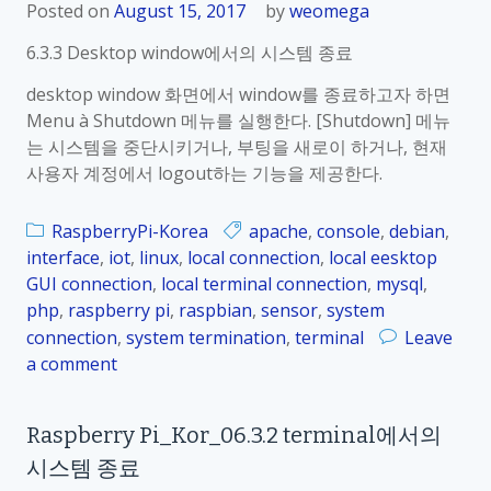
Posted on
August 15, 2017
by
weomega
6.3.3 Desktop window에서의 시스템 종료
desktop window 화면에서 window를 종료하고자 하면
Menu à Shutdown 메뉴를 실행한다. [Shutdown] 메뉴
는 시스템을 중단시키거나, 부팅을 새로이 하거나, 현재
사용자 계정에서 logout하는 기능을 제공한다.
RaspberryPi-Korea
apache
,
console
,
debian
,
interface
,
iot
,
linux
,
local connection
,
local eesktop
GUI connection
,
local terminal connection
,
mysql
,
php
,
raspberry pi
,
raspbian
,
sensor
,
system
connection
,
system termination
,
terminal
Leave
a comment
o
n
R
Raspberry Pi_Kor_06.3.2 terminal에서의
a
시스템 종료
s