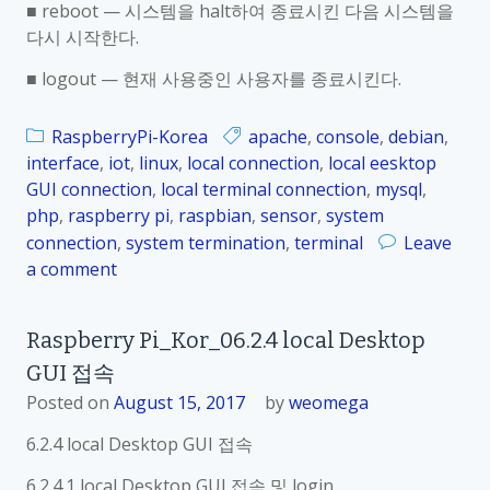
■ reboot — 시스템을 halt하여 종료시킨 다음 시스템을
_
종
다시 시작한다.
0
료
6
■ logout — 현재 사용중인 사용자를 종료시킨다.
.
3
RaspberryPi-Korea
apache
,
console
,
debian
,
.
interface
,
iot
,
linux
,
local connection
,
local eesktop
2
GUI connection
,
local terminal connection
,
mysql
,
t
php
,
raspberry pi
,
raspbian
,
sensor
,
system
e
connection
,
system termination
,
terminal
Leave
r
a comment
o
m
n
i
R
n
Raspberry Pi_Kor_06.2.4 local Desktop
a
a
GUI 접속
s
l
p
Posted on
August 15, 2017
by
weomega
에
b
서
6.2.4 local Desktop GUI 접속
e
의
r
6.2.4.1 local Desktop GUI 접속 및 login
시