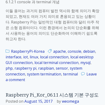
6.1.2.1 console 과 terminal 개념
e
식
r
설
이들 용어는 과거의 컴퓨터 발전 역사와 함께 의미가 확장
r
정
되었고, 현재도 여러 가지 의미로 혼용되고 있는 상황이
y
다. Raspberry Pi는 일반적인 대형 컴퓨터와 달리 아주 작
P
은 소형 컴퓨터이다. 이런 환경에서 논의의 단순화를 위해
i
서 사용하는 용어의 의미도 단순화하여 이해하기 쉽도록
_
하고자 한다.
K
o
RaspberryPi-Korea
apache
,
console
,
debian
,
r
interface
,
iot
,
linux
,
local connection
,
local eesktop
_
GUI connection
,
local terminal connection
,
mysql
,
0
php
,
raspberry pi
,
raspbian
,
sensor
,
system
6
connection
,
system termination
,
terminal
Leave
.
a comment
o
2
n
.
R
1
Raspberry Pi_Kor_06.1.1 시스템 기본 구성도
a
c
Posted on
August 15, 2017
by
weomega
s
o