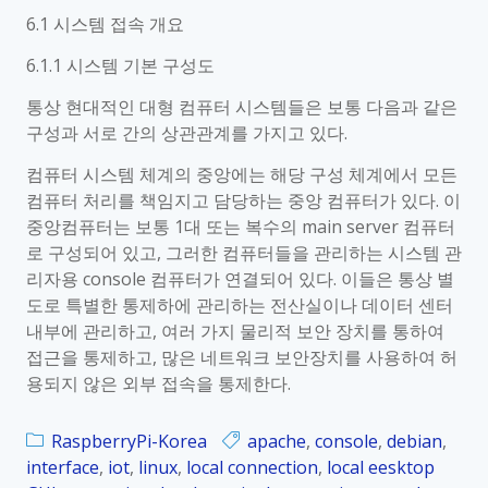
p
n
6.1 시스템 접속 개요
b
s
6.1.1 시스템 기본 구성도
e
o
r
l
통상 현대적인 대형 컴퓨터 시스템들은 보통 다음과 같은
r
e
구성과 서로 간의 상관관계를 가지고 있다.
y
에
P
컴퓨터 시스템 체계의 중앙에는 해당 구성 체계에서 모든
서
i
컴퓨터 처리를 책임지고 담당하는 중앙 컴퓨터가 있다. 이
의
_
중앙컴퓨터는 보통 1대 또는 복수의 main server 컴퓨터
t
K
로 구성되어 있고, 그러한 컴퓨터들을 관리하는 시스템 관
e
o
리자용 console 컴퓨터가 연결되어 있다. 이들은 통상 별
r
r
도로 특별한 통제하에 관리하는 전산실이나 데이터 센터
m
_
내부에 관리하고, 여러 가지 물리적 보안 장치를 통하여
i
0
접근을 통제하고, 많은 네트워크 보안장치를 사용하여 허
n
6
용되지 않은 외부 접속을 통제한다.
a
.
l
1
진
RaspberryPi-Korea
apache
,
console
,
debian
,
.
행
interface
,
iot
,
linux
,
local connection
,
local eesktop
2