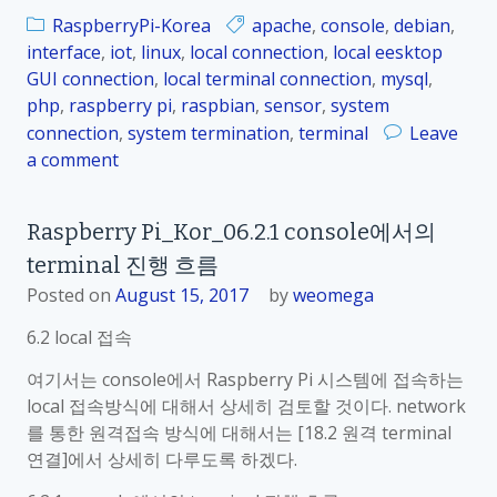
r
접
RaspberryPi-Korea
apache
,
console
,
debian
,
_
속
interface
,
iot
,
linux
,
local connection
,
local eesktop
0
GUI connection
,
local terminal connection
,
mysql
,
6
php
,
raspberry pi
,
raspbian
,
sensor
,
system
.
connection
,
system termination
,
terminal
Leave
2
a comment
o
.
n
3
R
l
Raspberry Pi_Kor_06.2.1 console에서의
a
o
terminal 진행 흐름
s
c
p
Posted on
August 15, 2017
by
weomega
a
b
l
6.2 local 접속
e
T
r
여기서는 console에서 Raspberry Pi 시스템에 접속하는
e
r
local 접속방식에 대해서 상세히 검토할 것이다. network
r
y
를 통한 원격접속 방식에 대해서는 [18.2 원격 terminal
m
P
연결]에서 상세히 다루도록 하겠다.
i
i
n