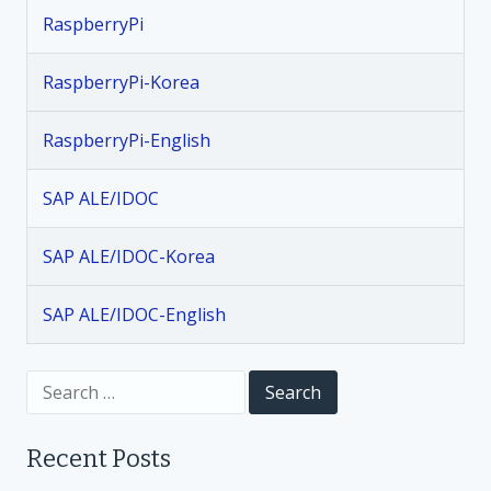
t
r
RaspberryPi
y
s
P
RaspberryPi-Korea
i
n
_
RaspberryPi-English
K
a
o
SAP ALE/IDOC
r
v
_
0
SAP ALE/IDOC-Korea
i
6
.
SAP ALE/IDOC-English
g
0
C
a
S
h
e
a
a
t
p
r
Recent Posts
c
t
h