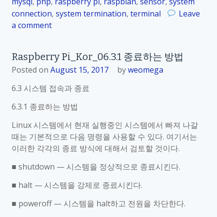
mysql
,
php
,
raspberry pi
,
raspbian
,
sensor
,
system
D
connection
,
system termination
,
terminal
Leave
e
a comment
o
s
n
k
R
t
Raspberry Pi_Kor_06.3.1 종료하는 방법
a
o
Posted on
August 15, 2017
by
weomega
s
p
p
w
6.3 시스템 접속과 종료
b
i
6.3.1 종료하는 방법
e
n
r
d
Linux 시스템에서 현재 실행중인 시스템에서 빠져 나갈
r
o
때는 기본적으로 다음 명령을 사용할 수 있다. 여기서는
y
w
이러한 각각의 종료 방식에 대해서 검토할 것이다.
P
에
i
■ shutdown — 시스템을 정상적으로 종료시킨다.
서
_
의
■ halt — 시스템을 강제로 종료시킨다.
K
시
o
■ poweroff — 시스템을 halt하고 전원을 차단한다.
스
r
템