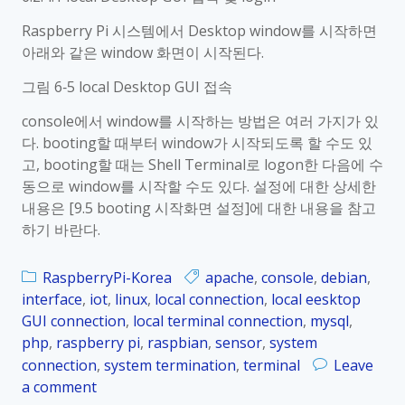
r
스
Raspberry Pi 시스템에서 Desktop window를 시작하면
y
템
아래와 같은 window 화면이 시작된다.
P
종
i
료
그림 6‑5 local Desktop GUI 접속
_
console에서 window를 시작하는 방법은 여러 가지가 있
K
다. booting할 때부터 window가 시작되도록 할 수도 있
o
고, booting할 때는 Shell Terminal로 logon한 다음에 수
r
동으로 window를 시작할 수도 있다. 설정에 대한 상세한
_
내용은 [9.5 booting 시작화면 설정]에 대한 내용을 참고
0
하기 바란다.
6
.
3
RaspberryPi-Korea
apache
,
console
,
debian
,
.
interface
,
iot
,
linux
,
local connection
,
local eesktop
1
GUI connection
,
local terminal connection
,
mysql
,
종
php
,
raspberry pi
,
raspbian
,
sensor
,
system
료
connection
,
system termination
,
terminal
Leave
하
a comment
o
는