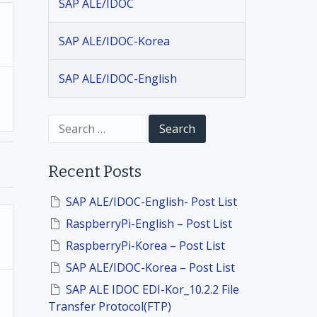
SAP ALE/IDOC
SAP ALE/IDOC-Korea
SAP ALE/IDOC-English
S
e
a
r
Recent Posts
c
h
f
SAP ALE/IDOC-English- Post List
o
RaspberryPi-English – Post List
r
:
RaspberryPi-Korea – Post List
SAP ALE/IDOC-Korea – Post List
SAP ALE IDOC EDI-Kor_10.2.2 File
Transfer Protocol(FTP)