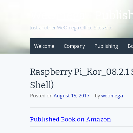
S
k
WeOmega - Publis
i
p
Just another WeOmega Office Sites site
t
o
Welcome
Company
Publishing
B
c
o
n
t
Raspberry Pi_Kor_08.2.1
e
n
Shell)
t
Posted on
August 15, 2017
by
weomega
Published Book on Amazon