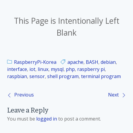
This Page is Intentionally Left
Blank
RaspberryPi-Korea
apache
,
BASH
,
debian
,
interface
,
iot
,
linux
,
mysql
,
php
,
raspberry pi
,
raspbian
,
sensor
,
shell program
,
terminal program
Previous
Next
P
Leave a Reply
o
You must be
logged in
to post a comment.
s