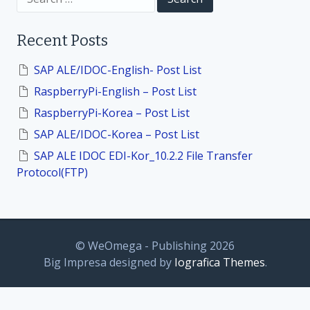
o
e
a
r
n
Recent Posts
c
h
f
SAP ALE/IDOC-English- Post List
o
RaspberryPi-English – Post List
r
:
RaspberryPi-Korea – Post List
SAP ALE/IDOC-Korea – Post List
SAP ALE IDOC EDI-Kor_10.2.2 File Transfer
Protocol(FTP)
© WeOmega - Publishing 2026
Big Impresa designed by
Iografica Themes
.