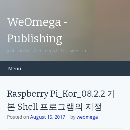
S
k
i
WeOmega -
p
t
Publishing
o
c
Just another WeOmega Office Sites site
o
n
t
Menu
e
n
t
Raspberry Pi_Kor_08.2.2 기
본 Shell 프로그램의 지정
Posted on
August 15, 2017
by
weomega