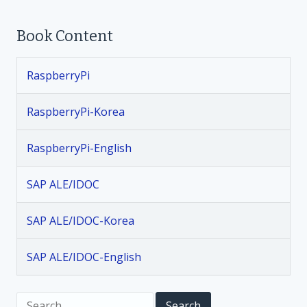
t
Book Content
n
RaspberryPi
a
v
RaspberryPi-Korea
i
RaspberryPi-English
g
SAP ALE/IDOC
a
SAP ALE/IDOC-Korea
t
SAP ALE/IDOC-English
i
S