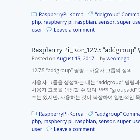
i
_
RaspberryPi-Korea
"delgroup" Comma
K
php
,
raspberry pi
,
raspbian
,
sensor
,
super us
o
o
user
Leave a comment
r
n
_
R
1
Raspberry Pi_Kor_12.7.5 “addgr
a
2
Posted on
August 15, 2017
by
weomega
s
.
p
7
12.7.5 “addgroup” 명령 – 사용자 그룹의 정의
b
.
e
사용자 그룹을 생성하는 데는 “addgroup” 명령과 “
7
r
사용자 그룹을 생성할 수 있다. 반면 “groupadd
사
r
수는 있지만, 사용하는 것이 복잡하여 일반적인 
용
y
자
P
계
RaspberryPi-Korea
"addgroup" Comm
i
정
php
,
raspberry pi
,
raspbian
,
sensor
,
super us
_
에
o
user
Leave a comment
K
대
n