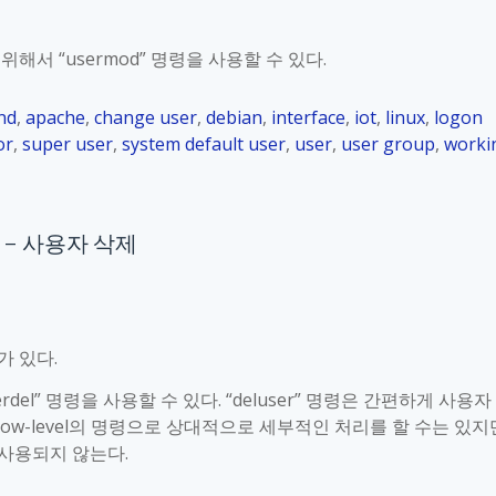
1
서 “usermod” 명령을 사용할 수 있다.
nd
,
apache
,
change user
,
debian
,
interface
,
iot
,
linux
,
logon
or
,
super user
,
system default user
,
user
,
user group
,
worki
?
 명령 – 사용자 삭제
가 있다.
erdel” 명령을 사용할 수 있다. “deluser” 명령은 간편하게 사용자
우 low-level의 명령으로 상대적으로 세부적인 처리를 할 수는 있지
사용되지 않는다.