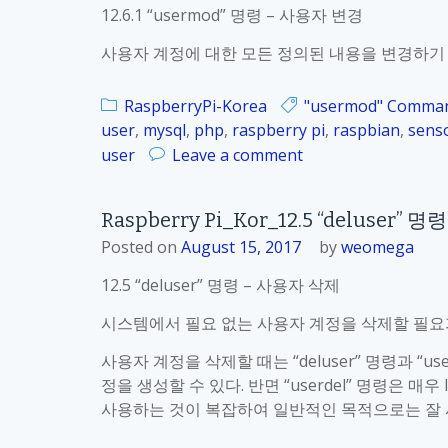
r
12.6.1 “usermod” 명령 – 사용자 변경
y
P
사용자 계정에 대한 모든 정의된 내용을 변경하기 위해
i
_
RaspberryPi-Korea
"usermod" Comma
K
user
,
mysql
,
php
,
raspberry pi
,
raspbian
,
sens
o
o
user
Leave a comment
r
n
_
R
1
Raspberry Pi_Kor_12.5 “deluser”
a
2
Posted on
August 15, 2017
by
weomega
s
.
p
12.5 “deluser” 명령 – 사용자 삭제
6
b
.
e
시스템에서 필요 없는 사용자 계정을 삭제할 필요
2
r
사
사용자 계정을 삭제할 때는 “deluser” 명령과 “us
r
용
정을 생성할 수 있다. 반면 “userdel” 명령은 매
y
자
사용하는 것이 복잡하여 일반적인 목적으로는 잘 
P
암
i