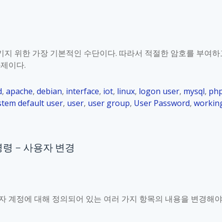
2
p
.
b
7
e
.
r
2
지 위한 가장 기본적인 수단이다. 따라서 적절한 암호를 부여하
r
과제이다.
y
P
d
,
apache
,
debian
,
interface
,
iot
,
linux
,
logon user
,
mysql
,
ph
i
stem default user
,
user
,
user group
,
User Password
,
workin
_
K
o
r
d” 명령 – 사용자 변경
_
1
2
.
자 계정에 대해 정의되어 있는 여러 가지 항목의 내용을 변경해
7
.