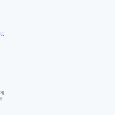
사
용
자
그
룹
ng
이
란
 계
만,