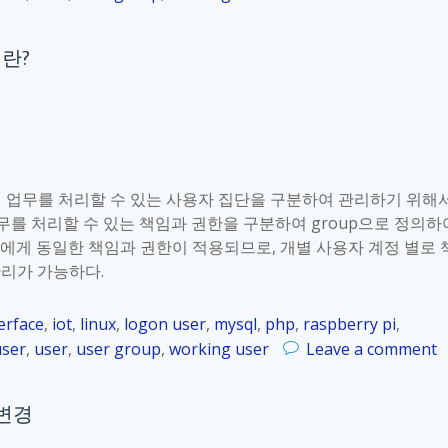
i
n
_
R
이란?
K
a
o
s
r
p
_
b
1
e
2
r
의 업무를 처리할 수 있는 사용자 집단을 구분하여 관리하기 위해
.
r
무를 처리할 수 있는 책임과 권한을 구분하여 group으로 정의하
7
y
들에게 동일한 책임과 권한이 적용되므로, 개별 사용자 계정 별로 
.
P
관리가 가능하다.
3
i
_
erface
,
iot
,
linux
,
logon user
,
mysql
,
php
,
raspberry pi
,
K
o
user
,
user
,
user group
,
working user
Leave a comment
o
n
r
R
_
 변경
a
1
s