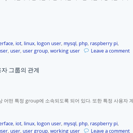
r
r
y
P
i
_
erface
,
iot
,
linux
,
logon user
,
mysql
,
php
,
raspberry pi
,
K
o
user
,
user
,
user group
,
working user
Leave a comment
o
n
r
R
_
 사용자 그룹의 관계
a
1
s
2
p
.
b
7
e
항상 어떤 특정 group에 소속되도록 되어 있다. 또한 특정 사용자 
.
r
4
r
y
erface
,
iot
,
linux
,
logon user
,
mysql
,
php
,
raspberry pi
,
P
o
user
,
user
,
user group
,
working user
Leave a comment