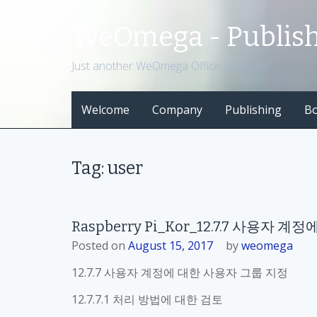
S
k
WeOmega - Publis
i
p
Just another WeOmega Office Sites site
t
o
Welcome
Company
Publishing
B
c
o
n
t
Tag: user
e
n
t
Raspberry Pi_Kor_12.7.7 사용자
Posted on
August 15, 2017
by
weomega
12.7.7 사용자 계정에 대한 사용자 그룹 지정
12.7.7.1 처리 방법에 대한 검토