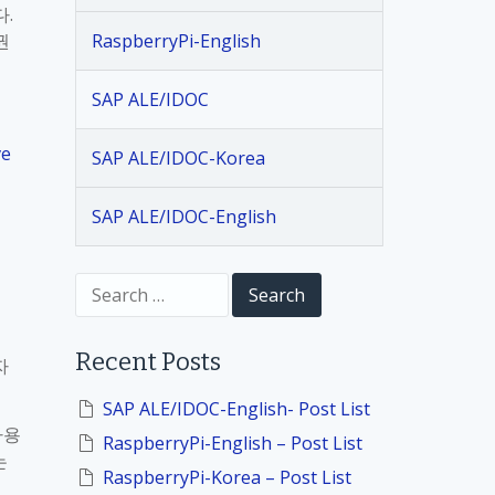
.
권
RaspberryPi-English
SAP ALE/IDOC
ve
SAP ALE/IDOC-Korea
SAP ALE/IDOC-English
S
e
a
r
Recent Posts
자
c
h
f
SAP ALE/IDOC-English- Post List
o
사용
RaspberryPi-English – Post List
r
는
:
RaspberryPi-Korea – Post List