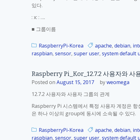
명
있다.
7
령
.
: x: : ….
–
5
사
“
■ 그룹이름
용
a
자
d
RaspberryPi-Korea
apache
,
debian
,
int
그
d
raspbian
,
sensor
,
super user
,
system default 
룹
g
의
r
삭
Raspberry Pi_Kor_12.7.2 사용자와
o
제
u
Posted on
August 15, 2017
by
weomega
p
12.7.2 사용자와 사용자 그룹의 관계
”
명
Raspberry Pi 시스템에서 특정 사용자 계정은 
령
은 하나 이상의 group에 동시에 소속될 수 있다.
–
사
RaspberryPi-Korea
apache
,
debian
,
int
용
raspbian
,
sensor
,
super user
,
system default 