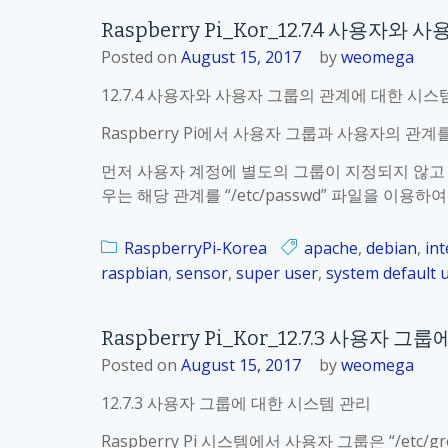
o
한
R
Raspberry Pi_Kor_12.7.4 사용
r
사
a
_
Posted on
August 15, 2017
by
weomega
용
s
1
자
p
12.7.4 사용자와 사용자 그룹의 관계에 대한 시스
2
그
b
.
룹
e
Raspberry Pi에서 사용자 그룹과 사용자의 관
7
지
r
먼저 사용자 계정에 별도의 그룹이 지정되지 않고 자기 
.
정
r
우는 해당 관계를 “/etc/passwd” 파일을 이용하
6
y
“
P
d
RaspberryPi-Korea
apache
,
debian
,
int
i
e
raspbian
,
sensor
,
super user
,
system default 
_
l
K
g
o
Raspberry Pi_Kor_12.7.3 사용자 
r
r
Posted on
August 15, 2017
by
weomega
o
_
u
1
12.7.3 사용자 그룹에 대한 시스템 관리
p
2
”
Raspberry Pi 시스템에서 사용자 그룹은 “/e
.