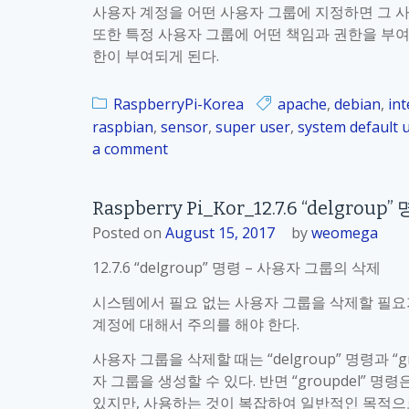
사용자 계정을 어떤 사용자 그룹에 지정하면 그 사
또한 특정 사용자 그룹에 어떤 책임과 권한을 부여
한이 부여되게 된다.
RaspberryPi-Korea
apache
,
debian
,
int
raspbian
,
sensor
,
super user
,
system default 
a comment
o
n
R
Raspberry Pi_Kor_12.7.6 “delgr
a
Posted on
August 15, 2017
by
weomega
s
p
12.7.6 “delgroup” 명령 – 사용자 그룹의 삭제
b
시스템에서 필요 없는 사용자 그룹을 삭제할 필요가
e
계정에 대해서 주의를 해야 한다.
r
r
사용자 그룹을 삭제할 때는 “delgroup” 명령과 “g
y
자 그룹을 생성할 수 있다. 반면 “groupdel” 명
P
있지만, 사용하는 것이 복잡하여 일반적인 목적으