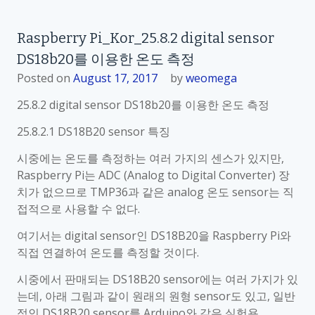
n
R
Raspberry Pi_Kor_25.8.2 digital sensor
a
DS18b20를 이용한 온도 측정
s
p
Posted on
August 17, 2017
by
weomega
b
25.8.2 digital sensor DS18b20를 이용한 온도 측정
e
r
25.8.2.1 DS18B20 sensor 특징
r
시중에는 온도를 측정하는 여러 가지의 센스가 있지만,
y
Raspberry Pi는 ADC (Analog to Digital Converter) 장
P
치가 없으므로 TMP36과 같은 analog 온도 sensor는 직
i
접적으로 사용할 수 없다.
_
K
여기서는 digital sensor인 DS18B20을 Raspberry Pi와
o
직접 연결하여 온도를 측정할 것이다.
r
시중에서 판매되는 DS18B20 sensor에는 여러 가지가 있
_
는데, 아래 그림과 같이 원래의 원형 sensor도 있고, 일반
2
적인 DS18B20 sensor를 Arduino와 같은 실험용
5