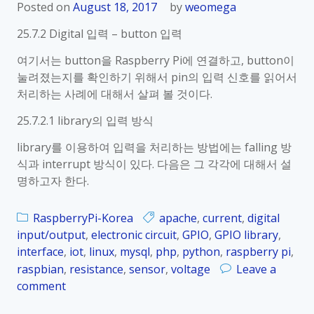
Posted on
August 18, 2017
by
weomega
25.7.2 Digital 입력 – button 입력
여기서는 button을 Raspberry Pi에 연결하고, button이
눌려졌는지를 확인하기 위해서 pin의 입력 신호를 읽어서
처리하는 사례에 대해서 살펴 볼 것이다.
25.7.2.1 library의 입력 방식
library를 이용하여 입력을 처리하는 방법에는 falling 방
식과 interrupt 방식이 있다. 다음은 그 각각에 대해서 설
명하고자 한다.
RaspberryPi-Korea
apache
,
current
,
digital
input/output
,
electronic circuit
,
GPIO
,
GPIO library
,
interface
,
iot
,
linux
,
mysql
,
php
,
python
,
raspberry pi
,
raspbian
,
resistance
,
sensor
,
voltage
Leave a
comment
o
n