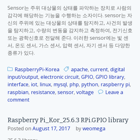
m
r
Sensor는 주위 대상물의 상태를 파악하는 장치로 사람의
i
r
감각에 해당하는 기능을 수행하는 소자이다. sensor는 자
d
y
신의 주위에 있는 대상물의 상태를 탐지하고, 사건의 발생
i
P
을 탐지하고, 수량의 변동을 감지하고 측정하여, 전기신호
t
i
또는 광학신호로 전달해 준다. 이러한 sensor에는 빛 센
y
_
서, 온도 센서, 가스 센서, 압력 센서, 자기 센서 등 다양한
/
K
종류가 있다.
T
o
e
r
m
RaspberryPi-Korea
apache
,
current
,
digital
_
p
input/output
,
electronic circuit
,
GPIO
,
GPIO library
,
2
e
interface
,
iot
,
linux
,
mysql
,
php
,
python
,
raspberry pi
,
5
r
raspbian
,
resistance
,
sensor
,
voltage
Leave a
.
a
comment
o
8
t
n
.
u
R
2
Raspberry Pi_Kor_25.6.3 RPi.GPIO library
r
a
d
Posted on
August 17, 2017
by
weomega
e
s
i
S
p
g