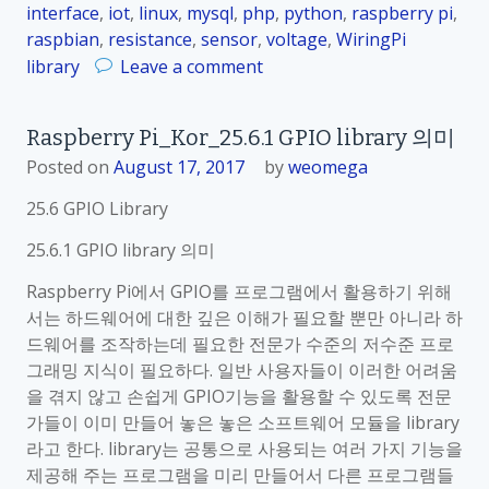
interface
,
iot
,
linux
,
mysql
,
php
,
python
,
raspberry pi
,
5
raspbian
,
resistance
,
sensor
,
voltage
,
WiringPi
.
o
library
Leave a comment
6
n
.
R
3
Raspberry Pi_Kor_25.6.1 GPIO library 의미
a
R
Posted on
August 17, 2017
by
weomega
s
P
p
i
25.6 GPIO Library
b
.
e
25.6.1 GPIO library 의미
G
r
P
Raspberry Pi에서 GPIO를 프로그램에서 활용하기 위해
r
I
서는 하드웨어에 대한 깊은 이해가 필요할 뿐만 아니라 하
y
O
드웨어를 조작하는데 필요한 전문가 수준의 저수준 프로
P
l
그래밍 지식이 필요하다. 일반 사용자들이 이러한 어려움
i
i
을 겪지 않고 손쉽게 GPIO기능을 활용할 수 있도록 전문
_
b
가들이 이미 만들어 놓은 놓은 소프트웨어 모듈을 library
K
r
라고 한다. library는 공통으로 사용되는 여러 가지 기능을
o
a
제공해 주는 프로그램을 미리 만들어서 다른 프로그램들
r