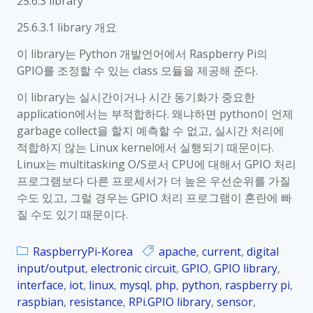
25.6.3 library
e
b
i
n
25.6.3.1 library 개요
e
t
s
r
a
이 library는 Python 개발언어에서 Raspberry Pi의
o
r
l
GPIO를 조정할 수 있는 class 모듈을 제공해 준다.
r
y
s
활
P
e
이 library는 실시간이거나 시간 동기화가 중요한
용
i
n
application에서는 부적합하다. 왜냐하면 python이 언제
_
s
garbage collect을 할지 예측할 수 없고, 실시간 처리에
K
o
적합하지 않는 Linux kernel에서 실행되기 때문이다.
o
r
Linux는 multitasking O/S로서 CPU에 대해서 GPIO 처리
r
D
프로그램보다 다른 프로세서가 더 높은 우선순위를 가질
_
S
수도 있고, 그럴 경우는 GPIO 처리 프로그램이 혼란에 빠
2
1
질 수도 있기 때문이다.
5
8
.
b
RaspberryPi-Korea
apache
,
current
,
digital
8
2
input/output
,
electronic circuit
,
GPIO
,
GPIO library
,
.
0
interface
,
iot
,
linux
,
mysql
,
php
,
python
,
raspberry pi
,
1
를
raspbian
,
resistance
,
RPi.GPIO library
,
sensor
,
S