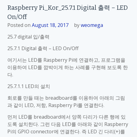
R
Raspberry Pi_Kor_25.7.1 Digital 출력 – LED
a
On/Off
s
p
Posted on
August 18, 2017
by
weomega
b
25.7 digital 입/출력
e
r
25.7.1 Digital 출력 – LED On/Off
r
여기서는 LED를 Raspberry Pi에 연결하고, 프로그램을
y
이용하여 LED를 깜박이게 하는 사례를 구현해 보도록 한
P
다.
i
_
25.7.1.1 LED의 설치
K
회로를 만들 때는 breadboard를 이용하여 아래의 그림
o
과 같이 LED, 저항, Raspberry Pi를 연결한다.
r
_
먼저 LED를 breadboard에서 양쪽 다리가 다른 행에 있
2
도록 설치한다. 그런 다음 LED를 아래와 같이 Raspberry
5
Pi의 GPIO connector에 연결한다. 즉 LED 긴 다리(+)를
.