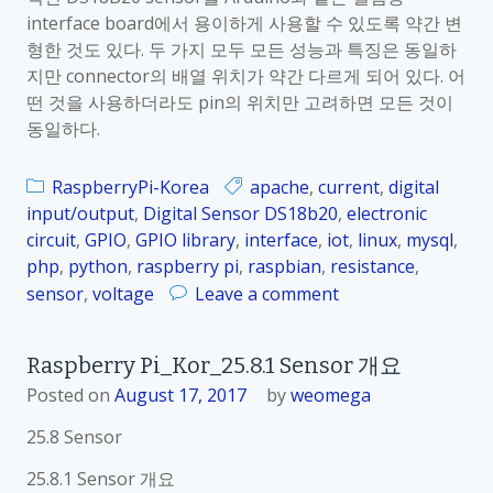
interface board에서 용이하게 사용할 수 있도록 약간 변
.
형한 것도 있다. 두 가지 모두 모든 성능과 특징은 동일하
8
지만 connector의 배열 위치가 약간 다르게 되어 있다. 어
.
떤 것을 사용하더라도 pin의 위치만 고려하면 모든 것이
3
동일하다.
D
i
g
RaspberryPi-Korea
apache
,
current
,
digital
i
input/output
,
Digital Sensor DS18b20
,
electronic
t
circuit
,
GPIO
,
GPIO library
,
interface
,
iot
,
linux
,
mysql
,
a
php
,
python
,
raspberry pi
,
raspbian
,
resistance
,
l
o
sensor
,
voltage
Leave a comment
D
n
H
R
Raspberry Pi_Kor_25.8.1 Sensor 개요
T
a
1
Posted on
August 17, 2017
by
weomega
s
1
p
25.8 Sensor
H
b
u
e
25.8.1 Sensor 개요