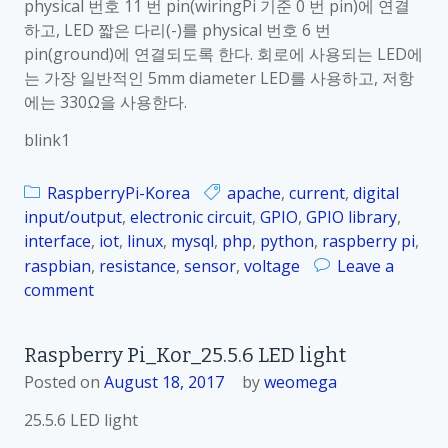
physical 번호 11 번 pin(wiringPi 기준 0 번 pin)에 연결
7
하고, LED 짧은 다리(-)를 physical 번호 6 번
.
pin(ground)에 연결되도록 한다. 회로에 사용되는 LED에
2
는 가장 일반적인 5mm diameter LED를 사용하고, 저항
D
에는 330Ω을 사용한다.
i
g
blink1
i
t
RaspberryPi-Korea
apache
,
current
,
digital
a
input/output
,
electronic circuit
,
GPIO
,
GPIO library
,
l
interface
,
iot
,
linux
,
mysql
,
php
,
python
,
raspberry pi
,
입
raspbian
,
resistance
,
sensor
,
voltage
Leave a
력
comment
o
–
n
b
R
u
Raspberry Pi_Kor_25.5.6 LED light
a
t
Posted on
August 18, 2017
by
weomega
s
t
p
25.5.6 LED light
o
b