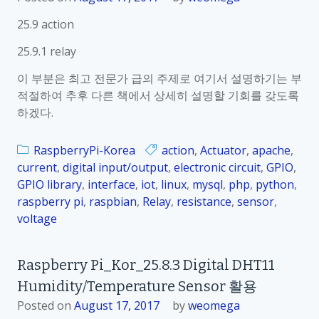
g
p
25.9 action
i
b
t
e
25.9.1 relay
a
r
이 부분은 최고 전문가 급의 주제로 여기서 설명하기는 부
l
r
적절하여 추후 다른 책에서 상세히 설명할 기회를 갖도록
출
y
하겠다.
력
P
–
i
L
RaspberryPi-Korea
action
,
Actuator
,
apache
,
_
E
current
,
digital input/output
,
electronic circuit
,
GPIO
,
K
D
GPIO library
,
interface
,
iot
,
linux
,
mysql
,
php
,
python
,
o
O
raspberry pi
,
raspbian
,
Relay
,
resistance
,
sensor
,
r
n
voltage
_
/
2
O
5
Raspberry Pi_Kor_25.8.3 Digital DHT11
f
.
Humidity/Temperature Sensor 활용
f
5
Posted on
August 17, 2017
by
weomega
.