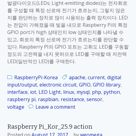
n
발광다이오드(LEDs; Light-emitting diodes)는 전자회로
e
입
를 구성할 때 특정 선로에 전기가 흐르는지, 그렇지 않은
r
력
지를 판단하는 장치로 많이 사용되는 출력 장치이다. LED
r
는 전압이 가해졌을 때 빛을 내므로 Raspberry Pi의 특정
y
GPIO port가 high 상태인지 low 상태인지를 나타낼 수
P
있고, 회로의 특정 선로에 전기가 흐르는지를 판단할 수
i
있다. Raspberry PI의 GPIO 포트는 고휘도 LED를 구동할
_
정도의 고전력을 내지 못하므로 LED를 구매할 때 저전력
K
LED(일반적인 LED)를 구매한다.
o
r
_
RaspberryPi-Korea
apache
,
current
,
digital
2
input/output
,
electronic circuit
,
GPIO
,
GPIO library
,
5
interface
,
iot
,
LED Light
,
linux
,
mysql
,
php
,
python
,
.
raspberry pi
,
raspbian
,
resistance
,
sensor
,
7
o
voltage
Leave a comment
.
n
1
R
Raspberry Pi_Kor_25.9 action
D
a
i
Posted on
August 17, 2017
by
weomega
s