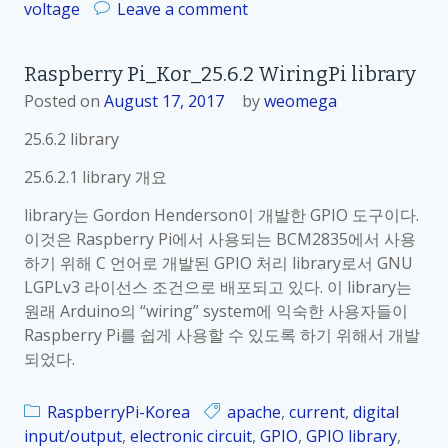
이
o
voltage
Leave a comment
e
용
n
n
한
R
s
Raspberry Pi_Kor_25.6.2 WiringPi library
온
a
o
도
Posted on
August 17, 2017
by
weomega
s
r
측
p
25.6.2 library
개
정
b
요
e
25.6.2.1 library 개요
r
library는 Gordon Henderson이 개발한 GPIO 도구이다.
r
이것은 Raspberry Pi에서 사용되는 BCM2835에서 사용
y
하기 위해 C 언어로 개발된 GPIO 처리 library로서 GNU
P
LGPLv3 라이선스 조건으로 배포되고 있다. 이 library는
i
원래 Arduino의 “wiring” system에 익숙한 사용자들이
_
Raspberry Pi를 쉽게 사용할 수 있도록 하기 위해서 개발
K
되었다.
o
r
RaspberryPi-Korea
apache
,
current
,
digital
_
input/output
,
electronic circuit
,
GPIO
,
GPIO library
,
2