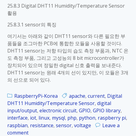
6
25.8.3 Digital DHT11 Humidity/Temperature Sensor
L
활용
E
D
25.8.3.1 sensor의 특징
l
여기서는 아래와 같이 DHT11 sensor와 다른 필요한 부
i
품들을 조그마한 PCB에 통합한 모듈을 사용할 것이다.
g
DHT11 sensor는 저항 타입의 습도 측정 부품과, NTC 온
h
도 측정 부품, 그리고 고성능의 8 bit microcontroller가
t
장치되어 있으며 정밀한 digital 신호 출력을 보내준다.
DHT11 sensor는 원래 4개의 선이 있지만, 이 모듈은 3개
의 선으로 되어 있다.
RaspberryPi-Korea
apache
,
current
,
Digital
DHT11 Humidity/Temperature Sensor
,
digital
input/output
,
electronic circuit
,
GPIO
,
GPIO library
,
interface
,
iot
,
linux
,
mysql
,
php
,
python
,
raspberry pi
,
raspbian
,
resistance
,
sensor
,
voltage
Leave a
comment
o