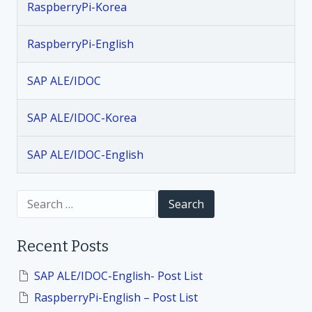
s
P
r
RaspberryPi-Korea
i
a
n
_
r
RaspberryPi-English
K
y
a
o
SAP ALE/IDOC
r
v
_
2
SAP ALE/IDOC-Korea
i
5
.
SAP ALE/IDOC-English
g
6
.
a
S
1
e
G
a
t
P
r
Recent Posts
c
I
h
i
O
f
SAP ALE/IDOC-English- Post List
l
o
o
RaspberryPi-English – Post List
r
i
: