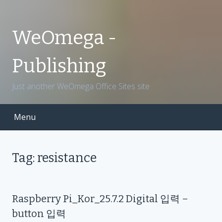
S
k
i
WeOmega -
p
t
Publishing
o
c
Just another WeOmega Office Sites site
o
n
t
Menu
e
n
t
Tag: resistance
Raspberry Pi_Kor_25.7.2 Digital 입력 –
button 입력