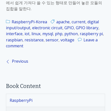
r
에서 쉽게 가져다 쓸 수 있는 형태로 만들어 놓은 모듈의
_
y
집합을 말한다.
2
5
RaspberryPi-Korea
apache
,
current
,
digital
.
input/output
,
electronic circuit
,
GPIO
,
GPIO library
,
6
interface
,
iot
,
linux
,
mysql
,
php
,
python
,
raspberry pi
,
.
raspbian
,
resistance
,
sensor
,
voltage
Leave a
2
comment
o
W
n
i
R
r
Previous
P
a
i
s
n
o
p
g
b
P
Book Content
s
e
i
r
l
t
r
i
RaspberryPi
y
b