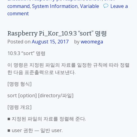
command
,
System Information
,
Variable
Leave a
comment
o
n
R
Raspberry Pi_Kor_10.9.3 “sort” 명령
a
Posted on
August 15, 2017
by
weomega
s
p
10.9.3 “sort” 명령
b
이 명령은 지정된 파일의 자료를 일정한 규칙에 따라 정렬
e
한 다음 표준출력으로 내보낸다.
r
r
[명령 형식]
y
P
sort [option] [directory/파일]
i
[명령 개요]
_
K
■ 지정된 파일의 자료를 정렬해 준다.
o
■ user 권한 — 일반 user.
r