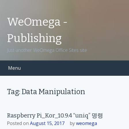
S
k
i
WeOmega -
p
t
Publishing
o
c
Just another WeOmega Office Sites site
o
n
t
Menu
e
n
t
Tag: Data Manipulation
Raspberry Pi_Kor_10.9.4 “uniq” 명령
Posted on
August 15, 2017
by
weomega