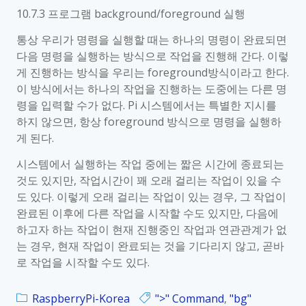
b
a
경
10.7.3 프로그램 background/foreground 실행
e
r
r
통상 우리가 명령을 실행할 때는 하나의 명령이 완료되면
g
r
다음 명령을 실행하는 방식으로 작업을 진행해 간다. 이렇
s
y
게 진행하는 방식을 우리는 foreground방식이라고 한다.
”
P
이 방식에서는 하나의 작업을 진행하는 도중에는 다른 명
명
i
령을 입력할 수가 없다. Pi 시스템에서는 특별한 지시를
령
_
하지 않으면, 항상 foreground 방식으로 명령을 실행하
K
게 된다.
o
시스템에서 실행하는 작업 중에는 짧은 시간에 종료되는
r
것도 있지만, 작업시간이 꽤 오래 걸리는 작업이 있을 수
_
도 있다. 이렇게 오래 걸리는 작업이 있는 경우, 그 작업이
1
완료된 이후에 다른 작업을 시작할 수도 있지만, 다음에
0
하고자 하는 작업이 현재 진행중인 작업과 연관관계가 없
.
는 경우, 현재 작업이 완료되는 것을 기다리지 않고, 곧바
7
로 작업을 시작할 수도 있다.
.
4
“
RaspberryPi-Korea
">" Command
,
"bg"