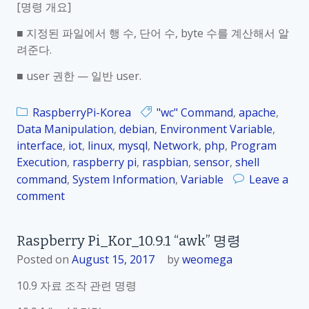
[명령 개요]
_
K
■ 지정된 파일에서 행 수, 단어 수, byte 수를 계산해서 알
o
려준다.
r
■ user 권한 — 일반 user.
_
1
0
RaspberryPi-Korea
"wc" Command
,
apache
,
.
Data Manipulation
,
debian
,
Environment Variable
,
9
interface
,
iot
,
linux
,
mysql
,
Network
,
php
,
Program
.
Execution
,
raspberry pi
,
raspbian
,
sensor
,
shell
3
command
,
System Information
,
Variable
Leave a
“
comment
o
s
n
o
R
Raspberry Pi_Kor_10.9.1 “awk” 명령
r
a
Posted on
t
August 15, 2017
by
weomega
s
”
p
10.9 자료 조작 관련 명령
명
b