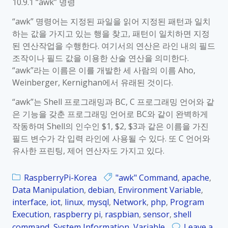
령
10.9.1 “awk” 명령
e
r
“awk” 명령어는 지정된 파일을 읽어 지정된 패턴과 일치
r
하는 값을 가지고 있는 행을 찾고, 패턴이 일치하면 지정
y
된 연산작업을 수행한다. 여기서의 연산은 라인 내의 필드
P
조작이나 필드 값을 이용한 산술 연산을 의미한다.
i
“awk”라는 이름은 이를 개발한 세 사람의 이름 Aho,
_
Weinberger, Kernighan에서 유래된 것이다.
K
o
“awk”는 Shell 프로그래밍과 BC, C 프로그래밍 언어와 같
r
은 기능을 갖춘 프로그래밍 언어로 BC와 같이 완벽하게
_
작동하며 Shell의 인수인 $1, $2, $3과 같은 이름을 가진
1
필드 변수가 각 입력 라인에 사용될 수 있다. 또 C 언어와
0
유사한 프린팅, 제어 연산자도 가지고 있다.
.
9
RaspberryPi-Korea
"awk" Command
,
apache
,
.
Data Manipulation
,
debian
,
Environment Variable
,
2
interface
,
iot
,
linux
,
mysql
,
Network
,
php
,
Program
“
Execution
,
raspberry pi
,
raspbian
,
sensor
,
shell
w
command
,
System Information
,
Variable
Leave a