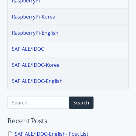
t
RaspberryPi
k
y
g
s
P
r
RaspberryPi-Korea
i
o
n
_
u
RaspberryPi-English
K
n
a
o
d
SAP ALE/IDOC
r
/
v
_
f
1
SAP ALE/IDOC-Korea
o
i
0
r
.
SAP ALE/IDOC-English
e
g
7
g
.
r
a
S
2
o
e
“
u
a
t
;
r
n
Recent Posts
c
”
d
h
i
명
실
f
SAP ALE/IDOC-English- Post List