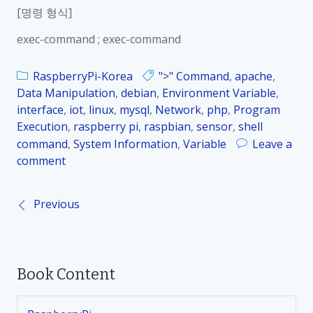
[명령 형식]
_
K
exec-command ; exec-command
o
r
RaspberryPi-Korea
">" Command
,
apache
,
_
Data Manipulation
,
debian
,
Environment Variable
,
1
interface
,
iot
,
linux
,
mysql
,
Network
,
php
,
Program
0
Execution
,
raspberry pi
,
raspbian
,
sensor
,
shell
.
command
,
System Information
,
Variable
Leave a
7
comment
o
.
n
3
R
프
Previous
P
a
로
s
그
o
p
램
b
b
Book Content
s
e
a
r
c
r