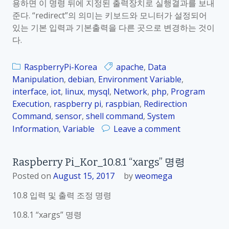
용하면 이 명령 뒤에 지정된 출력장치로 실행결과를 보내
K
준다. “redirect”의 의미는 키보드와 모니터가 설정되어
o
있는 기본 입력과 기본출력을 다른 곳으로 변경하는 것이
r
다.
_
1
0
RaspberryPi-Korea
apache
,
Data
.
Manipulation
,
debian
,
Environment Variable
,
8
interface
,
iot
,
linux
,
mysql
,
Network
,
php
,
Program
.
Execution
,
raspberry pi
,
raspbian
,
Redirection
3
Command
,
sensor
,
shell command
,
System
“
o
Information
,
Variable
Leave a comment
|
n
”
R
Raspberry Pi_Kor_10.8.1 “xargs” 명령
(
a
Posted on
August 15, 2017
by
weomega
p
s
i
p
10.8 입력 및 출력 조정 명령
p
b
e
e
10.8.1 “xargs” 명령
)
r