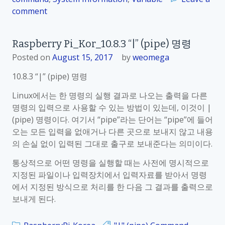
c
comment
o
”
n
명
R
령
Raspberry Pi_Kor_10.8.3 “|” (pipe) 명령
a
Posted on
August 15, 2017
by
weomega
s
p
10.8.3 “|” (pipe) 명령
b
Linux에서는 한 명령의 실행 결과로 나오는 출력을 다른
e
명령의 입력으로 사용할 수 있는 방법이 있는데, 이것이 |
r
(pipe) 명령이다. 여기서 “pipe”라는 단어는 “pipe”에 들어
r
오는 모든 입력을 없애거나 다른 곳으로 보내지 않고 내용
y
의 손실 없이 입력된 그대로 출구로 보내준다는 의미이다.
P
i
통상적으로 어떤 명령을 실행할 때는 사전에 명시적으로
_
지정된 파일이나 입력장치에서 입력자료를 받아서 명령
K
에서 지정된 방식으로 처리를 한 다음 그 결과를 출력으로
o
보내게 된다.
r
_