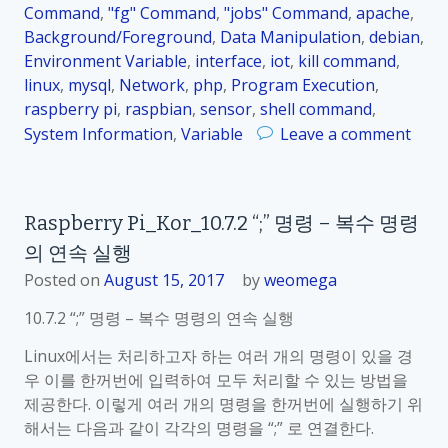
e
Command
,
"fg" Command
,
"jobs" Command
,
apache
,
x
Background/Foreground
,
Data Manipulation
,
debian
,
i
Environment Variable
,
interface
,
iot
,
kill command
,
t
linux
,
mysql
,
Network
,
php
,
Program Execution
,
”
raspberry pi
,
raspbian
,
sensor
,
shell command
,
명
System Information
,
Variable
Leave a comment
령
o
–
n
처
R
Raspberry Pi_Kor_10.7.2 “;” 명령 – 복수 명령
리
a
의 연속 실행
종
s
료
p
Posted on
August 15, 2017
by
weomega
b
10.7.2 “;” 명령 – 복수 명령의 연속 실행
e
r
Linux에서는 처리하고자 하는 여러 개의 명령이 있을 경
r
우 이를 한꺼번에 입력하여 모두 처리할 수 있는 방법을
y
제공한다. 이렇게 여러 개의 명령을 한꺼번에 실행하기 위
P
해서는 다음과 같이 각각의 명령을 “;” 로 연결한다.
i