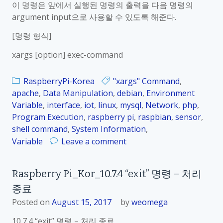
이 명령은 앞에서 실행된 명령의 출력을 다음 명령의
명
r
argument input으로 사용할 수 있도록 해준다.
령
y
P
[명령 형식]
i
xargs [option] exec-command
_
K
RaspberryPi-Korea
"xargs" Command
o
,
apache
,
Data Manipulation
,
debian
,
Environment
r
Variable
,
interface
,
iot
,
linux
,
mysql
,
Network
_
,
php
,
Program Execution
,
raspberry pi
,
raspbian
,
sensor
1
,
shell command
,
System Information
,
0
o
.
Variable
Leave a comment
n
8
R
.
Raspberry Pi_Kor_10.7.4 “exit” 명령 – 처리
a
2
종료
s
r
p
e
Posted on
August 15, 2017
by
weomega
b
d
10.7.4 “exit” 명령 – 처리 종료