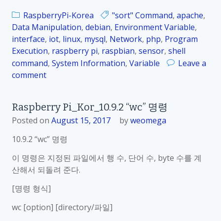
_
1
RaspberryPi-Korea
"sort" Command
,
apache
,
0
Data Manipulation
,
debian
,
Environment Variable
,
.
interface
,
iot
,
linux
,
mysql
,
Network
,
php
,
Program
9
Execution
,
raspberry pi
,
raspbian
,
sensor
,
shell
.
command
,
System Information
,
Variable
Leave a
4
comment
o
“
n
u
R
Raspberry Pi_Kor_10.9.2 “wc” 명령
n
a
Posted on
i
August 15, 2017
by
weomega
s
q
p
10.9.2 “wc” 명령
”
b
명
이 명령은 지정된 파일에서 행 수, 단어 수, byte 수를 계
e
령
산해서 되돌려 준다.
r
r
[명령 형식]
y
P
wc [option] [directory/파일]
i