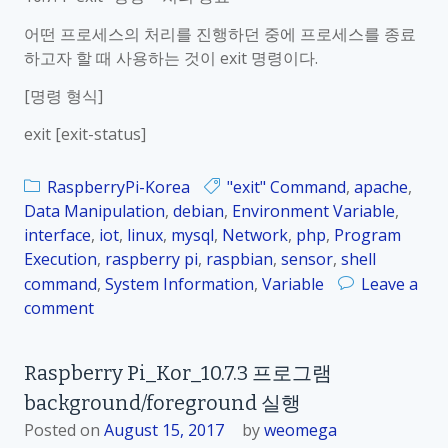
e
i
r
r
어떤 프로세스의 처리를 진행하던 중에 프로세스를 종료
r
e
하고자 할 때 사용하는 것이 exit 명령이다.
y
c
[명령 형식]
P
t
i
i
exit [exit-status]
_
o
K
n
RaspberryPi-Korea
"exit" Command
,
apache
,
o
명
Data Manipulation
,
debian
,
Environment Variable
,
r
령
interface
,
iot
,
linux
,
mysql
,
Network
,
php
,
Program
_
–
Execution
,
raspberry pi
,
raspbian
,
sensor
,
shell
1
입
command
,
System Information
,
Variable
Leave a
0
력
comment
o
.
,
n
8
출
R
.
력
Raspberry Pi_Kor_10.7.3 프로그램
a
1
장
background/foreground 실행
s
“
치
p
Posted on
August 15, 2017
by
weomega
x
변