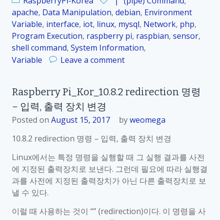
RaspberryPi-Korea
"|" (pipe) Command
,
1
apache
,
Data Manipulation
,
debian
,
Environment
0
Variable
,
interface
,
iot
,
linux
,
mysql
,
Network
,
php
,
.
Program Execution
,
raspberry pi
,
raspbian
,
sensor
,
9
shell command
,
System Information
,
.
o
Variable
Leave a comment
1
n
“
R
a
Raspberry Pi_Kor_10.8.2 redirection 명령
a
w
– 입력, 출력 장치 변경
s
k
p
Posted on
August 15, 2017
by
weomega
”
b
명
10.8.2 redirection 명령 – 입력, 출력 장치 변경
e
령
r
Linux에서는 특정 명령을 실행할 때 그 실행 결과를 사전
r
에 지정된 출력장치로 보낸다. 그런데 필요에 따라 실행결
y
과를 사전에 지정된 출력장치가 아닌 다른 출력장치로 보
P
낼 수 있다.
i
이럴 때 사용하는 것이 “” (redirection)이다. 이 명령을 사
_