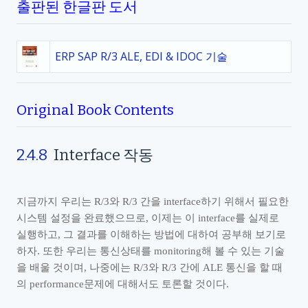
출판된 한글판 도서
ERP SAP R/3 ALE, EDI & IDOC 기술
Original Book Contents
2.4.8
Interface
작동
지금까지 우리는
R/3
와
R/3
간을
interface
하기 위해서 필요한
시스템 설정을 완료했으므로
,
이제는 이
interface
를 실제로
실행하고
,
그 결과를 이해하는 방법에 대하여 공부해 보기로
하자
.
또한 우리는 통신상태를
monitoring
해 볼 수 있는 기술
을 배울 것이며
,
나중에는
R/3
와
R/3
간에
ALE
통신을 할 때
의
performance
문제에 대해서도 토론할 것이다
.