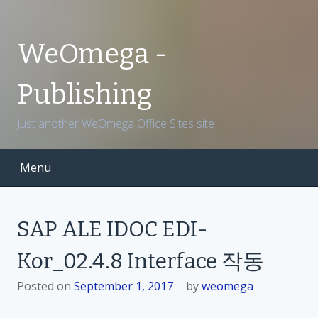
S
k
i
WeOmega -
p
t
Publishing
o
c
Just another WeOmega Office Sites site
o
n
t
Menu
e
n
t
SAP ALE IDOC EDI-
Kor_02.4.8 Interface 작동
Posted on
September 1, 2017
by
weomega