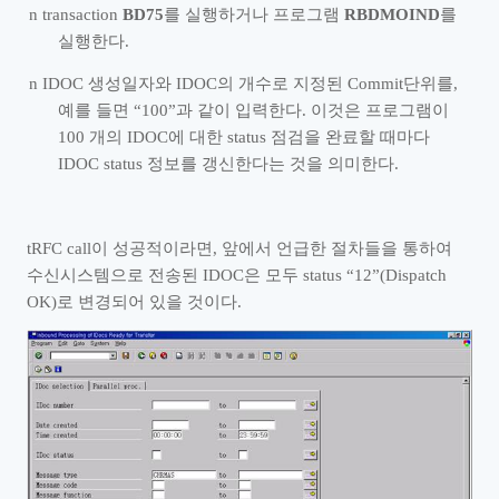
n
transaction
BD75
를 실행하거나 프로그램
RBDMOIND
를
실행한다
.
n
IDOC
생성일자와
IDOC
의 개수로 지정된
Commit
단위를
,
예를 들면
“
100
”
과 같이 입력한다
.
이것은 프로그램이
100
개의
IDOC
에 대한
status
점검을 완료할 때마다
IDOC status
정보를 갱신한다는 것을 의미한다
.
tRFC call
이 성공적이라면
,
앞에서 언급한 절차들을 통하여
수신시스템으로 전송된
IDOC
은 모두
status
“
12
”
(Dispatch
OK)
로 변경되어 있을 것이다
.