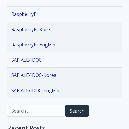
t
RaspberryPi
n
RaspberryPi-Korea
a
RaspberryPi-English
v
SAP ALE/IDOC
i
SAP ALE/IDOC-Korea
g
SAP ALE/IDOC-English
a
t
S
e
a
i
r
Recent Posts
c