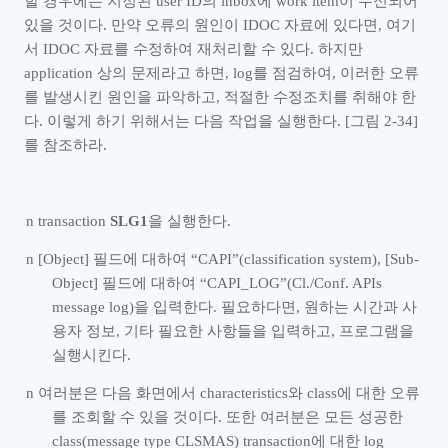
할 경우에는 지정된
user ID
의
inbox
에
work item
이 수신되어
있을 것이다
.
만약 오류의 원인이
IDOC
자료에 있다면
,
여기
서
IDOC
자료를 수정하여 재처리할 수 있다
.
하지만
application
상의 문제라고 하면
, log
를 점검하여
,
이러한 오류
를 발생시킨 원인을 파악하고
,
적절한 수정조치를 취해야 한
다
.
이렇게 하기 위해서는 다음 작업을 실행한다
. [
그림
2-34]
를 참조하라
.
n
transaction
SLG1
을 실행한다
.
n
[Object]
필드에 대하여
“
CAPI
”
(classification system), [Sub-
Object]
필드에 대하여
“
CAPI_LOG
”
(Cl./Conf. APIs
message log)
을 입력한다
.
필요하다면
,
원하는 시간과 사
용자 정보
,
기타 필요한 사항들을 입력하고
,
프로그램을
실행시킨다
.
n
여러분은 다음 화면에서
characteristics
와
class
에 대한 오류
를 조회할 수 있을 것이다
.
또한 여러분은 모든 성공한
class(message type CLSMAS) transaction
에 대한
log