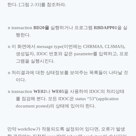
한다
. [
그림
2-33]
를 참조하라
.
n
transaction
BD20
을
실행하거나 프로그램
RBDAPP01
을 실
행한다
.
n
이 화면에서
message type(
이번에는
CHRMAS, CLSMAS),
생성일자
, IDOC
번호와 같은
parameter
를 입력하고
,
프로
그램을 실행시킨다
.
n
처리결과에 대한 상태정보를 보여주는 목록들이 나타날 것
이다
.
n
transaction
WE02
나
WE05
을 사용하여
IDOC
의 처리상태
를 점검해 본다
.
모든
IDOC
은
status
“
53
”
(application
document posted)
의 상태에 있어야 한다
.
만약
workflow
가 작동되도록 설정되어 있다면
,
오류가 발생