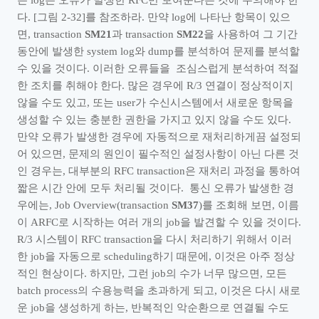
는
log
는 오류가 발생한
RFC
만 보여준다는 것에 주의해야 한
다
. [
그림
2-32]
를 참조하라
.
만약
log
에 나타난 항목이 있으
면
, transaction
SM21
과
transaction
SM22
을 사용하여 그 기간
동안에 발생한
system log
와
dump
를 분석하여 문제를 분석할
수 있을 것이다
.
이러한 오류들을
조심스럽게 분석하여 적절
한 조치를 취해야 한다
.
많은 경우에
R/3
연결이 정상적이지
않을 수도 있고
,
또는
user
가 수신시스템에서 새로운 항목을
생성할 수 있는 충분한 권한을 가지고 있지 않을 수도 있다
.
만약 오류가 발생한 경우에 자동적으로 재처리하게끔 설정되
어 있으면
,
문제의 원인이 필수적인 설정사항이 아닌 다른 것
인 경우는
,
대부분의
RFC transaction
은 재처리 과정을 통하여
짧은 시간 안에 모두 처리될 것이다
.
통신 오류가 발생한 경
우에는
, Job Overview(transaction
SM37
)
를 조회해 보면
,
이름
이
ARFC
로 시작하는 여러 개의
job
을 발견할 수 있을 것이다
.
R/3
시스템이
RFC transaction
을 다시 처리하기 위해서 이러
한
job
을 자동으로
scheduling
하기 때문에
,
이것은 아주 정상
적인 현상이다
.
하지만
,
그런
job
의 수가 너무 많으면
,
모든
batch process
의 수용능력을 초과하게 되고
,
이것은 다시 새로
운
job
을 생성하게 하는
,
반복적인 악순환으로 연결될 수도