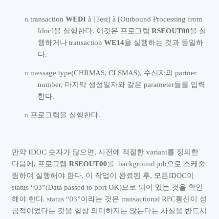
n
transaction
WEDI
à
[Test]
à
[Outbound Processing from
Idoc]
을 실행한다
.
이것은 프로그램
RSEOUT00
을 실
행하거나
transaction
WE14
을 실행하는 것과 동일하
다
.
n
message type(CHRMAS, CLSMAS),
수신자의
partner
number,
마지막 생성일자와 같은
parameter
들를 입력
한다
.
n
프로그램을 실행한다
.
만약
IDOC
숫자가 많으면
,
사전에 적절한
variant
를 정의한
다음에
,
프로그램
RSEOUT00
를
background job
으로 스케줄
링하여 실행해야 한다
.
이 작업이 완료된 후
,
모든
IDOC
이
status
“
03
”
(Data passed to port OK)
으로 되어 있는 것을 확인
해야 한다
. status
“
03
”
이라는 것은
transactional RFC
통신이 성
공적이었다는 것을 항상 의미하지는 않는다는 사실을 반드시