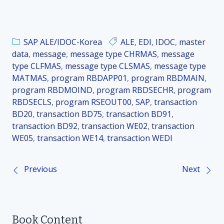
SAP ALE/IDOC-Korea
ALE
,
EDI
,
IDOC
,
master
data
,
message
,
message type CHRMAS
,
message
type CLFMAS
,
message type CLSMAS
,
message type
MATMAS
,
program RBDAPP01
,
program RBDMAIN
,
program RBDMOIND
,
program RBDSECHR
,
program
RBDSECLS
,
program RSEOUT00
,
SAP
,
transaction
BD20
,
transaction BD75
,
transaction BD91
,
transaction BD92
,
transaction WE02
,
transaction
WE05
,
transaction WE14
,
transaction WEDI
Previous
Next
P
o
Book Content
s