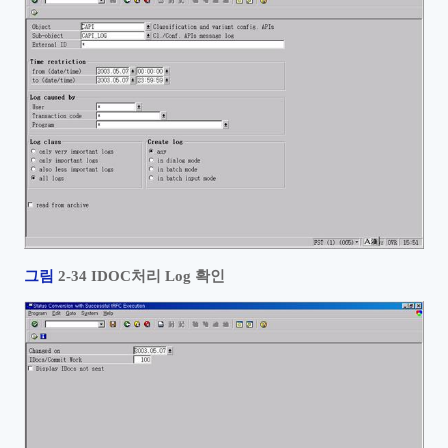
그림
2‑34 IDOC
처리
Log
확인