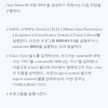
Class Master
에 대한
IDOC
을 생성하기 위해서는 다음 작업을
수행한다
.
n
SAP
의 시작메뉴
[Tools]
à
[ALE]
à
[Master Data Distribution]
à
[Logistics]
à
[Classification System]
à
[Class]
à
[Send]
를
실행한다
.
이것은 프로그램
RBDSECLS
을 실행하거나
transaction
BD92
을 실행하는 것과 동일하다
.
n
[Class Type]
필드를 입력하는데
,
여기서는
material
에 대해
서는
“
001
”
을
, customer
에 대해서는
“
011
”
을 입력한다
.
다음으로
[Class]
필드에 여러분이 분배하고자 하는
class
의 이름을 입력한다
.
또한
[Logical system]
필드에
logical system
이름을 입력하는데
,
이번 경우는
“
CHRCLSR301
”
이다
.
n
프로그램을 실행시킨다
.