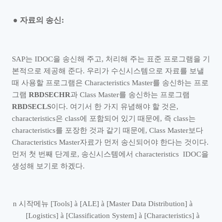
●
자료의 송신
:
SAP
는
IDOC
을 송신해 주고
,
처리해 주는 표준 프로그램을 기
본적으로 제공해 준다
.
우리가 수신시스템으로 자료를 보낼
때 사용할 프로그램은
Characteristics Master
를 송신하는 프로
그램
RBDSECHR
과
Class Master
를 송신하는 프로그램
RBDSECLS
이다
.
여기서 한 가지 유념해야 할 것은
,
characteristics
은
class
에 포함되어 있기 때문에
,
즉
class
는
characteristics
를 포장한 것과 같기 때문에
, Class Master
보다
Characteristics Master
자료가 먼저 송신되어야 한다는 것이다
.
먼저 첫 번째 단계로
,
송신시스템에서
characteristics IDOC
을
생성해 보기로 하겠다
.
n
시작메뉴
[Tools]
à
[ALE]
à
[Master Data Distribution]
à
[Logistics]
à
[Classification System]
à
[Characteristics]
à