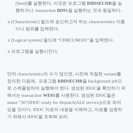
[Send]
를 실행한다
.
이것은 프로그램
RBDSECHR
을 실
행하거나
, transaction
BD91
을 실행하는 것과 동일하다
.
n
[Characteristic]
필드에 송신하고자 하는
characteristics
이름
이나 범위를 입력한다
.
n
[Logical system]
필드에
“
CHRCLSR301
”
을 입력한다
.
n
프로그램을 실행시킨다
.
만약
characteristics
의 수가 많으면
,
사전에 적절한
variant
를
정의한 다음에
,
프로그램
RBDSECHR
을
background job
으
로 스케줄링하여 실행해야 한다
.
생성된
IDOC
을 확인하기 위
해서는
transaction
WE05
를 사용한다
.
생성된
IDOC
들은
status
“
30
”
(IDOC ready for dispatch(ALE service))
으로 되어
있을 것이다
. IDOC
자료의 내용을 이해하고
,
자료를 검증하
기 위해서
IDOC
을 조회해 보라
.