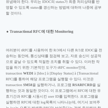
유념해야 한다
.
우리는
IDOC
의
status
가 최종 처리상태를 반
영할 수 있도록
status
를 갱신하는 방법에 대하여 나중에 공부
할 것이다
.
●
Transactional RFC
에 대한
Monitoring
여러분이
tRFC
를 사용하여 한
R/3
에서 다른
R/3
로
IDOC
을 전
송하는 동안에
,
통신상태를 점검해 보고
,
자료 송신이 성공적
으로 끝날 수 있도록 적절한 조치를 취할 수 있다
.
이러한 작
업을 하기 위한 기본적인 도구가
tRFC monitor
인데
,
transaction
WEDI
à
[Idoc]
à
[Display Status]
à
[Transactional
RFC]
를 통하여 해당 프로그램을 실행할 수 있다
.
이것은
transaction
SM58
을 실행하거나
,
프로그램
RSARFCRD
을 실
행하는 것과 동일한 것이다
.
이 프로그램에서
RFC
에 대한 유
효기간과
RFC
를 시동시킨
user ID
를 입력한다
.
프로그램을
실행하면
RFC
에 대한
log
목록이 나타나는데
,
여기서 보여주