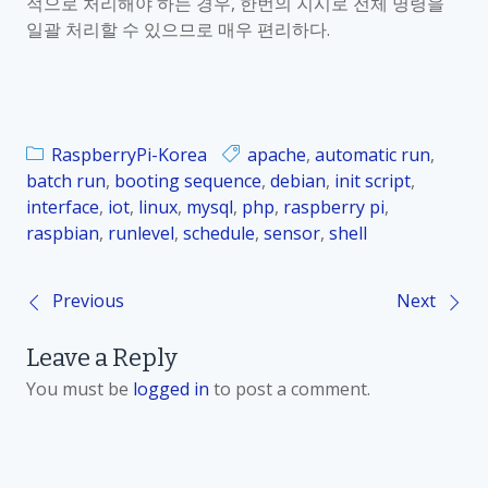
적으로 처리해야 하는 경우
,
한번의 지시로 전체 명령을
일괄 처리할 수 있으므로 매우 편리하다
.
RaspberryPi-Korea
apache
,
automatic run
,
batch run
,
booting sequence
,
debian
,
init script
,
interface
,
iot
,
linux
,
mysql
,
php
,
raspberry pi
,
raspbian
,
runlevel
,
schedule
,
sensor
,
shell
Previous
Next
P
Leave a Reply
o
You must be
logged in
to post a comment.
s
t