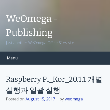
S
k
i
WeOmega -
p
t
Publishing
o
c
Just another WeOmega Office Sites site
o
n
t
Menu
e
n
t
Raspberry Pi_Kor_20.1.1 개별
실행과 일괄 실행
Posted on
August 15, 2017
by
weomega