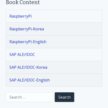
Book Content
n
RaspberryPi
a
v
RaspberryPi-Korea
i
RaspberryPi-English
g
SAP ALE/IDOC
a
SAP ALE/IDOC-Korea
t
SAP ALE/IDOC-English
i
S
o
e
a
r