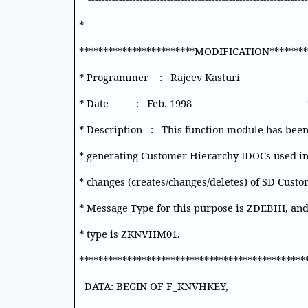
*
************************MODIFICATION*********
* Programmer : Rajeev Kast
* Date : Feb. 1998 
* Description : This function module has bee
* generating Customer Hierarchy IDOCs used i
* changes (creates/changes/deletes) of SD Cust
* Message Type for this purpose is ZDEBHI, and
* type is ZKNVHM01.
***********************************************
DATA: BEGIN OF F_KNVHKEY,