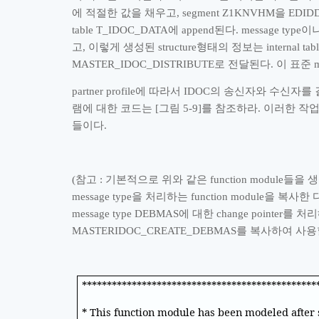
에 적절한 값을 채우고
, segment Z1KNVHM
을
EDID
table T_IDOC_DATA
에
append
된다
. message type
이
고
,
이렇게 생성된
structure
형태의 정보는
internal t
MASTER_IDOC_DISTRIBUTE
로 전달된다
.
이 표준
m
partner profile
에 따라서
IDOC
의 송신자와 수신자를
램에 대한 코드는
[
그림
5-9]
를 참조하라
.
이러한 작
들이다
.
(
참고
:
기본적으로 위와 같은
function module
들을 
message type
을 처리하는
function module
을 복사한 
message type DEBMAS
에 대한
change pointer
를 처리
MASTERIDOC_CREATE_DEBMAS
를 복사하여 사용
***********************************************
* This function module has been modeled after