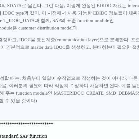
D
의
SDATA
로 옮긴다
.
그런 다음
,
이렇게 완성된
EDIDD
자료는
intern
나
IDOC type
과 같이
,
이 시점에서 사용 가능한
EDIDC
정보들이 채워
able T_IDOC_DATA
과 함께
, SAP
의 표준
function module
인
odule
은
customer distribution model
과
 결정하고
, IDOC
을 통신계층
(communication layer)
으로 분배한다
.
프
업이 기본적으로
master data IDOC
을 생성하고
,
분배하는데 필요한 절
생성할 때는
,
처음부터 일일이 수작업으로 작성하는 것이 아니라
,
다른
다음
,
여러분의 필요에 따라 적절히 수정하여 사용하면 된다
.
예를 들
해 주는
function module
인
MASTERIDOC_CREATE_SMD_DEBMAS
할 수 있을 것이다
)
*************************
 standard SAP function