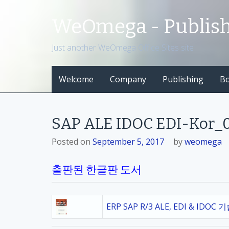
S
k
WeOmega - Publis
i
p
Just another WeOmega Office Sites site
t
o
Welcome
Company
Publishing
B
c
o
n
t
SAP ALE IDOC EDI-Kor_
e
n
Posted on
September 5, 2017
by
weomega
t
출판된 한글판 도서
ERP SAP R/3 ALE, EDI & IDOC 