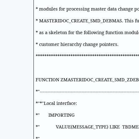
* modules for processing master data change po
* MASTERIDOC_CREATE_SMD_DEBMAS. This fun
* as a skeleton for the following function modul
* customer hierarchy change pointers.
***********************************************
FUNCTION ZMASTERIDOC_CREATE_SMD_ZDEB
*"----------------------------------------------------------------
*"*"Local interface:
*" IMPORTING
*" VALUE(MESSAGE_TYPE) LIKE TBDME
*"----------------------------------------------------------------