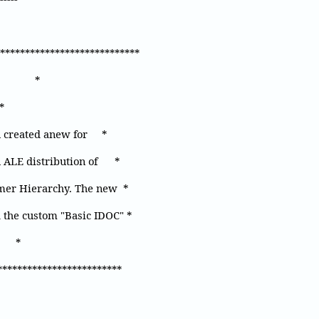
***************************
uri *
*
n created anew for *
n ALE distribution of *
omer Hierarchy. The new *
 the custom "Basic IDOC" *
 *
*************************