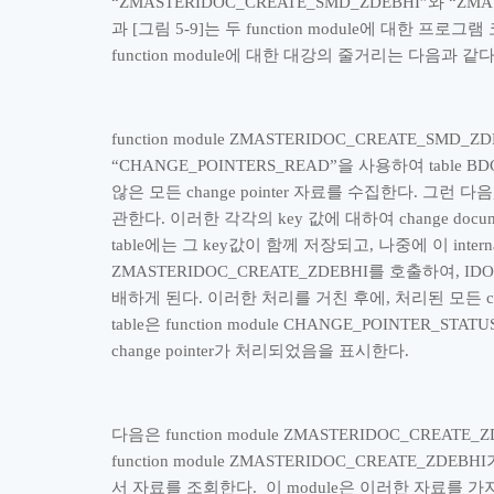
“
ZMASTERIDOC_CREATE_SMD_ZDEBHI
”
와
“
ZMA
과
[
그림
5-9]
는 두
function module
에 대한 프로그램
function module
에 대한 대강의 줄거리는 다음과 같
function module ZMASTERIDOC_CREATE_SMD_ZD
“
CHANGE_POINTERS_READ
”
을 사용하여
table BD
않은 모든
change pointer
자료를 수집한다
.
그런 다음
관한다
.
이러한 각각의
key
값에 대하여
change docu
table
에는 그
key
값이 함께 저장되고
,
나중에 이
intern
ZMASTERIDOC_CREATE_ZDEBHI
를 호출하여
, ID
배하게 된다
.
이러한 처리를 거친 후에
,
처리된 모든
c
table
은
function module CHANGE_POINTER_STAT
change pointer
가 처리되었음을 표시한다
.
다음은
function module ZMASTERIDOC_CREATE_
function module ZMASTERIDOC_CREATE_ZDEBHI
서 자료를 조회한다
.
이
module
은 이러한 자료를 가