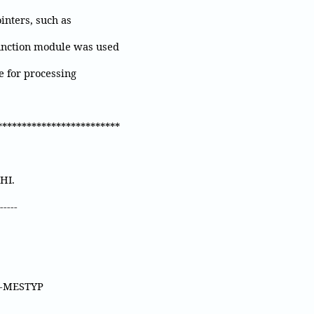
inters, such as
ction module was used
e for processing
*************************
HI.
-----
-MESTYP
-----