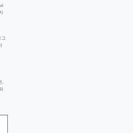
al
지
로그
차
면
,
와