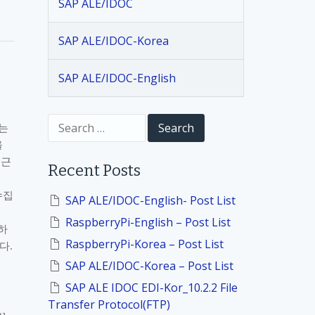
SAP ALE/IDOC
SAP ALE/IDOC-Korea
SAP ALE/IDOC-English
S
는
e
을
a
r
접근
Recent Posts
c
h
수집
f
SAP ALE/IDOC-English- Post List
o
RaspberryPi-English – Post List
r
하
:
RaspberryPi-Korea – Post List
이다
.
SAP ALE/IDOC-Korea – Post List
SAP ALE IDOC EDI-Kor_10.2.2 File
Transfer Protocol(FTP)