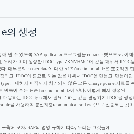
le
의 생성
성해 낼 수 있도록
SAP application
프로그램을
enhance
했으므로
,
이제
서
,
우리가 이미 생성한
IDOC type ZKNVHM01
에 값을 채워서
IDOC
있다
.
대부분의
master data
에 대한
ALE function module
은 표준적인 
수집하고
, IDOC
이 필요로 하는 값을 채워서
IDOC
을 만들고
,
만들어진
 type
에 대해서 아직까지 처리되지 않은 모든
change pointer
자료를 
로 만들어 주는 표준
function module
이 있다
.
이렇게 해서 생성된
에 대응하는
IDOC type
에서 필요로 하는 값을 결정하여
IDOC
을 생성
odule
을 사용하여 통신계층
(communication layer)
으로 전송되는 것
 구축해 보자
. SAP
의 명명 규칙에 따라
,
우리는 그것들에