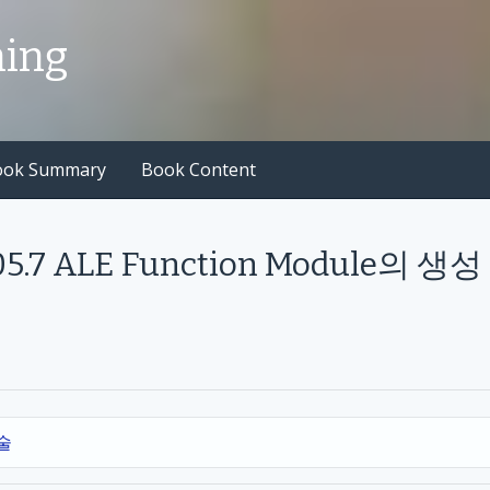
hing
ook Summary
Book Content
05.7 ALE Function Module의 생성
기술