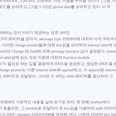
STERIDOC_CREATE_ZDEBHI
”
라는 이름을 부여할 것이다
. [
그림
5-
 코드를 보여주고
, [
그림
5-10]
은
global data
를 보여주고 있다
.
이 두
다
.
EBHI
는 먼저
SAP
가 제공하는 표준
API
인
CP
와
BDCPS
을 읽어서
, message type ZDEBHI
에 대하여 아직 처리되
,
이러한
change pointer
들에 대한
key
값을 파악하여
internal table
에 
ment
의
Change ID field
에 의해
message function
값이 결정된다
. Inter
al table
상에 있는 모든 자료에 대하여
function module
OC
이 필요로 하는 값을 결정하여
IDOC
을 생성하고
,
생성된
IDOC
을 
hange pointer
는 다른
internal table
에
append
되고
,
이
append
된
interna
US_WRITE
로 전달된다
.
그러면 이
API
는
table BDCPS
를 갱신하여 그
ZDEBHI
의 기본적인 내용을 살펴 보기로 하자
.
첫 번째
module
에서
가 호출되면
,
그
module
로 전달되어 온
key
값을 이용하여
table KNVH
지고
IDOC segment Z1KNVHM
을 생성해 낸다
.
나중에
EDIDD key fie