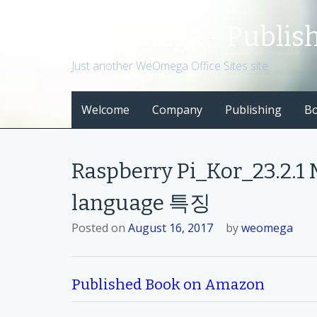
S
k
WeOmega - Publis
i
p
Just another WeOmega Office Sites site
t
o
Welcome
Company
Publishing
B
c
o
n
t
Raspberry Pi_Kor_23.2.
e
n
language 특징
t
Posted on
August 16, 2017
by
weomega
Published Book on Amazon