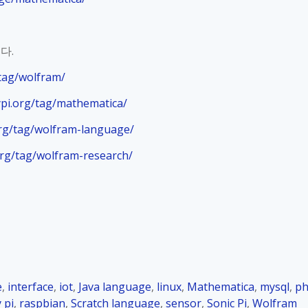
이다
.
tag/wolfram/
ypi.org/tag/mathematica/
org/tag/wolfram-language/
org/tag/wolfram-research/
e
,
interface
,
iot
,
Java language
,
linux
,
Mathematica
,
mysql
,
p
 pi
,
raspbian
,
Scratch language
,
sensor
,
Sonic Pi
,
Wolfram