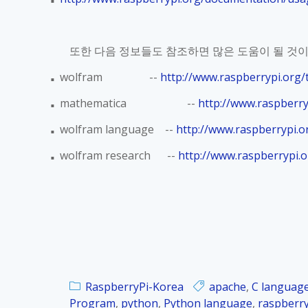
■
또한 다음 정보들도 참조하면 많은 도움이 될 것
wolfram --
http://www.raspberrypi.org/
■
mathematica --
http://www.raspberr
■
wolfram language --
http://www.raspberrypi.
■
wolfram research --
http://www.raspberrypi.
■
RaspberryPi-Korea
apache
,
C languag
Program
,
python
,
Python language
,
raspberry