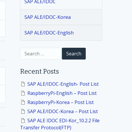
SAP ALE/IDOC
SAP ALE/IDOC-Korea
SAP ALE/IDOC-English
S
e
a
r
Recent Posts
c
h
f
SAP ALE/IDOC-English- Post List
o
RaspberryPi-English – Post List
r
:
RaspberryPi-Korea – Post List
SAP ALE/IDOC-Korea – Post List
SAP ALE IDOC EDI-Kor_10.2.2 File
Transfer Protocol(FTP)