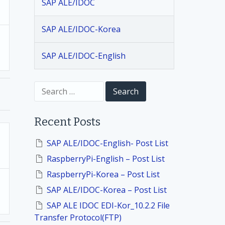
SAP ALE/IDOC
SAP ALE/IDOC-Korea
SAP ALE/IDOC-English
S
e
a
r
Recent Posts
c
h
f
SAP ALE/IDOC-English- Post List
o
RaspberryPi-English – Post List
r
:
RaspberryPi-Korea – Post List
SAP ALE/IDOC-Korea – Post List
SAP ALE IDOC EDI-Kor_10.2.2 File
Transfer Protocol(FTP)