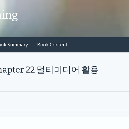
hing
ook Summary
Book Content
0 Chapter 22 멀티미디어 활용