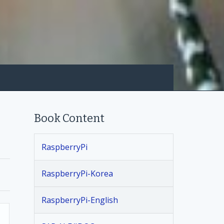
Book Content
RaspberryPi
RaspberryPi-Korea
RaspberryPi-English