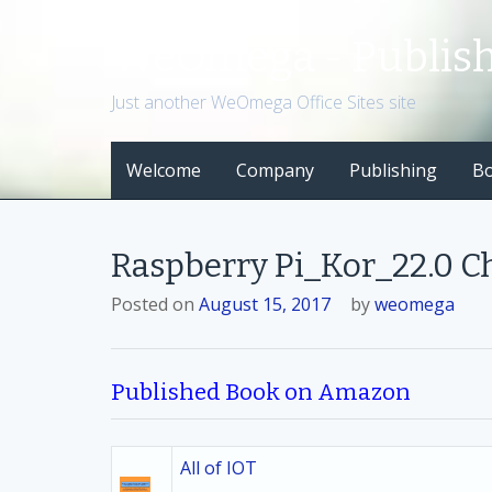
S
k
WeOmega - Publis
i
p
Just another WeOmega Office Sites site
t
o
Welcome
Company
Publishing
B
c
o
n
t
Raspberry Pi_Kor_22.
e
n
Posted on
August 15, 2017
by
weomega
t
Published Book on Amazon
All of IOT