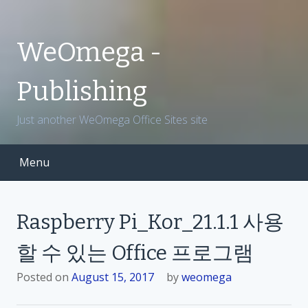
S
k
i
WeOmega -
p
t
Publishing
o
c
Just another WeOmega Office Sites site
o
n
t
Menu
e
n
t
Raspberry Pi_Kor_21.1.1 사용
할 수 있는 Office 프로그램
Posted on
August 15, 2017
by
weomega