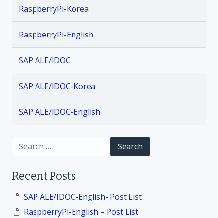
v
RaspberryPi-Korea
i
RaspberryPi-English
g
SAP ALE/IDOC
a
SAP ALE/IDOC-Korea
t
SAP ALE/IDOC-English
i
S
o
e
a
r
n
Recent Posts
c
h
f
SAP ALE/IDOC-English- Post List
o
RaspberryPi-English – Post List
r