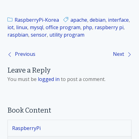
RaspberryPi-Korea
apache
,
debian
,
interface
,
iot
,
linux
,
mysql
,
office program
,
php
,
raspberry pi
,
raspbian
,
sensor
,
utility program
Previous
Next
P
Leave a Reply
o
You must be
logged in
to post a comment.
s
t
Book Content
n
RaspberryPi
a