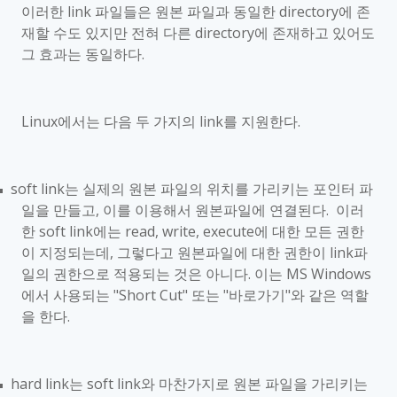
이러한
link
파일들은 원본 파일과 동일한
directory
에 존
재할 수도 있지만 전혀 다른
directory
에 존재하고 있어도
그 효과는 동일하다
.
Linux
에서는 다음 두 가지의
link
를 지원한다
.
soft link
는 실제의 원본 파일의 위치를 가리키는 포인터 파
■
일을 만들고
,
이를 이용해서 원본파일에 연결된다
.
이러
한
soft link
에는
read, write, execute
에 대한 모든 권한
이 지정되는데
,
그렇다고 원본파일에 대한 권한이
link
파
일의 권한으로 적용되는 것은 아니다
.
이는
MS Windows
에서 사용되는
"Short Cut"
또는
"
바로가기
"
와 같은 역할
을 한다
.
hard link
는
soft link
와 마찬가지로 원본 파일을 가리키는
■