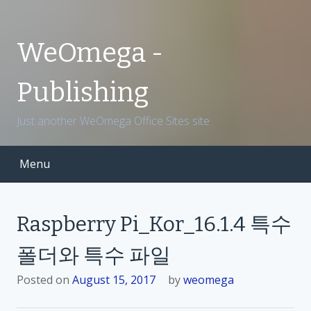
S
k
i
WeOmega -
p
t
Publishing
o
c
Just another WeOmega Office Sites site
o
n
t
Menu
e
n
t
Raspberry Pi_Kor_16.1.4 특수
폴더와 특수 파일
Posted on
August 15, 2017
by
weomega