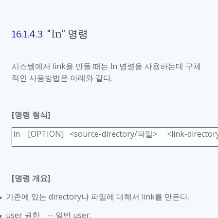
16.1.4.3
"ln"
명령
시스템에서
link
을 만들 때는
ln
명령을 사용하는데 구체
적인 사용방법은 아래와 같다
.
[
명령 형식
]
ln [OPTION] <source-directory/
파일
> <link-director
[
명령 개요
]
기존에 있는
directory
나 파일에 대해서
link
를 만든다
.
■
user
권한
--
일반
user.
■