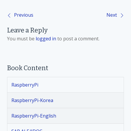
Previous
Next
P
Leave a Reply
o
You must be
logged in
to post a comment.
s
t
Book Content
n
RaspberryPi
a
v
RaspberryPi-Korea
i
RaspberryPi-English
g