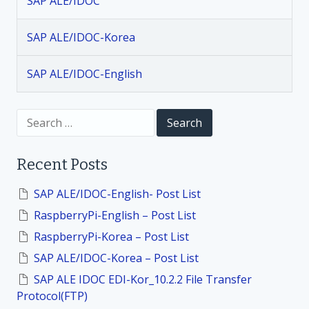
SAP ALE/IDOC
a
SAP ALE/IDOC-Korea
t
SAP ALE/IDOC-English
i
S
o
e
a
r
n
Recent Posts
c
h
f
SAP ALE/IDOC-English- Post List
o
RaspberryPi-English – Post List
r
:
RaspberryPi-Korea – Post List
SAP ALE/IDOC-Korea – Post List
SAP ALE IDOC EDI-Kor_10.2.2 File Transfer
Protocol(FTP)