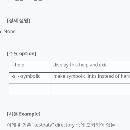
[
상세 설명
]
None
■
[
주요
option]
--help
display this help and exit
-s, --symbolic
make symbolic links instead of hard
[
사용
Example]
아래 화면은
"testdata" directory
속에 포함되어 있는