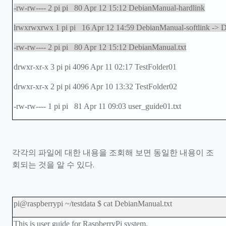
-rw-rw---- 2 pi pi 80 Apr 12 15:12 DebianManual-hardlink
lrwxrwxrwx 1 pi pi 16 Apr 12 14:59 DebianManual-softlink -> 
-rw-rw---- 2 pi pi 80 Apr 12 15:12 DebianManual.txt
drwxr-xr-x 3 pi pi 4096 Apr 11 02:17 TestFolder01
drwxr-xr-x 2 pi pi 4096 Apr 10 13:32 TestFolder02
-rw-rw---- 1 pi pi 81 Apr 11 09:03 user_guide01.txt
각각의 파일에 대한 내용을 조회해 보면 동일한 내용이 조
회되는 것을 알 수 있다
.
pi@raspberrypi ~/testdata $ cat DebianManual.txt
This is user guide for RaspberryPi system.