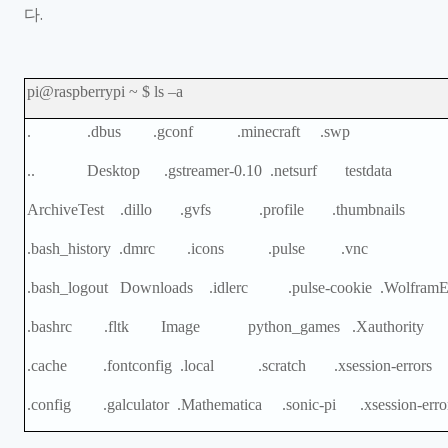
다
.
pi@raspberrypi ~ $ ls
–
a
. .dbus .gconf .minecraft .swp
.. Desktop .gstreamer-0.10 .netsurf testdata
ArchiveTest .dillo .gvfs .profile .thumbnails
.bash_history .dmrc .icons .pulse .vnc
.bash_logout Downloads .idlerc .pulse-cookie .WolframE
.bashrc .fltk Image python_games .Xauthority
.cache .fontconfig .local .scratch .xsession-errors
.config .galculator .Mathematica .sonic-pi .xsession-error