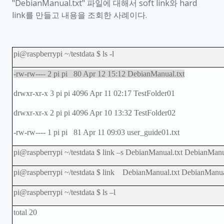
"DebianManual.txt"
파일에 대해서
soft link
와
hard
link
를 만들고 내용을 조회한 사례이다
.
pi@raspberrypi ~/testdata $ ls -l
-rw-rw---- 2 pi pi 80 Apr 12 15:12 DebianManual.txt
drwxr-xr-x 3 pi pi 4096 Apr 11 02:17 TestFolder01
drwxr-xr-x 2 pi pi 4096 Apr 10 13:32 TestFolder02
-rw-rw---- 1 pi pi 81 Apr 11 09:03 user_guide01.txt
pi@raspberrypi ~/testdata $ link
–
s DebianManual.txt DebianManua
pi@raspberrypi ~/testdata $ link DebianManual.txt DebianManua
pi@raspberrypi ~/testdata $ ls
–
l
total 20