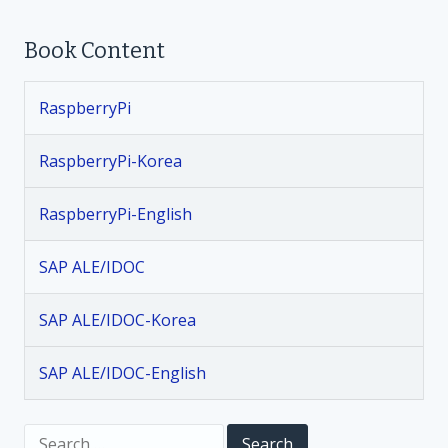
t
Book Content
n
RaspberryPi
a
v
RaspberryPi-Korea
i
RaspberryPi-English
g
SAP ALE/IDOC
a
SAP ALE/IDOC-Korea
t
SAP ALE/IDOC-English
i
S