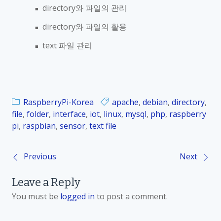
directory
와 파일의 관리
■
directory
와 파일의 활용
■
text
파일 관리
■
RaspberryPi-Korea
apache
,
debian
,
directory
,
file
,
folder
,
interface
,
iot
,
linux
,
mysql
,
php
,
raspberry
pi
,
raspbian
,
sensor
,
text file
Previous
Next
P
Leave a Reply
o
You must be
logged in
to post a comment.
s