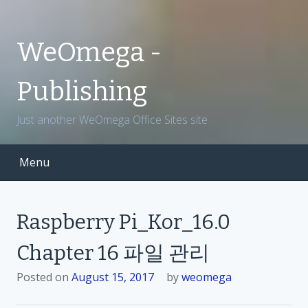
S
k
i
WeOmega -
p
t
Publishing
o
c
Just another WeOmega Office Sites site
o
n
t
Menu
e
n
t
Raspberry Pi_Kor_16.0
Chapter 16 파일 관리
Posted on
August 15, 2017
by
weomega