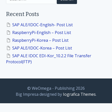
o
e
a
r
n
Recent Posts
c
h
f
SAP ALE/IDOC-English- Post List
o
RaspberryPi-English – Post List
r
:
RaspberryPi-Korea – Post List
SAP ALE/IDOC-Korea – Post List
SAP ALE IDOC EDI-Kor_10.2.2 File Transfer
Protocol(FTP)
© WeOmega - Publishing 2026
Big Impresa designed by
Iografica Themes
.