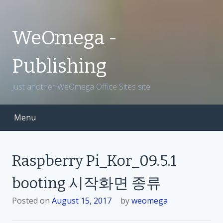
S
k
i
WeOmega -
p
t
Publishing
o
c
Just another WeOmega Office Sites site
o
n
t
Menu
e
n
t
Raspberry Pi_Kor_09.5.1
booting 시작화면 종류
Posted on
August 15, 2017
by
weomega