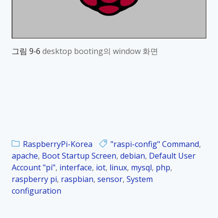
그림
9‑6
desktop booting
의
window
화면
RaspberryPi-Korea
"raspi-config" Command
,
apache
,
Boot Startup Screen
,
debian
,
Default User
Account "pi"
,
interface
,
iot
,
linux
,
mysql
,
php
,
raspberry pi
,
raspbian
,
sensor
,
System
configuration