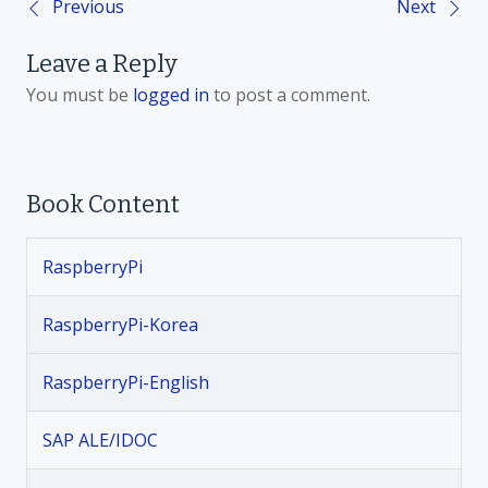
Previous
Next
P
Leave a Reply
o
You must be
logged in
to post a comment.
s
t
Book Content
n
RaspberryPi
a
v
RaspberryPi-Korea
i
RaspberryPi-English
g
SAP ALE/IDOC