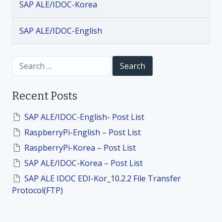
a
SAP ALE/IDOC-Korea
t
SAP ALE/IDOC-English
i
S
o
e
a
r
n
Recent Posts
c
h
f
SAP ALE/IDOC-English- Post List
o
RaspberryPi-English – Post List
r
:
RaspberryPi-Korea – Post List
SAP ALE/IDOC-Korea – Post List
SAP ALE IDOC EDI-Kor_10.2.2 File Transfer
Protocol(FTP)