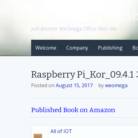
S
k
WeOmega - Publis
i
p
Just another WeOmega Office Sites site
t
o
Welcome
Company
Publishing
B
c
o
n
t
Raspberry Pi_Kor_09.4
e
n
Posted on
August 15, 2017
by
weomega
t
Published Book on Amazon
All of IOT