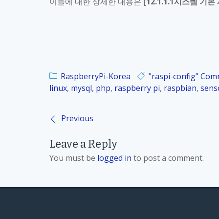
이들에 대한 상세한 내용은
[12.1.1.1
시스템 기본
RaspberryPi-Korea
"raspi-config" Co
linux
,
mysql
,
php
,
raspberry pi
,
raspbian
,
sens
Previous
P
Leave a Reply
o
You must be
logged in
to post a comment.
s
t
n