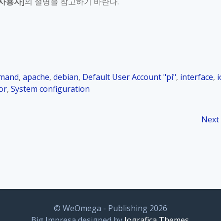
 사용자
]
의 설명을 참고하기 바란다
.
mmand
,
apache
,
debian
,
Default User Account "pi"
,
interface
,
i
or
,
System configuration
Next
© WeOmega - Publishing 2026
Big Impresa designed by
Iografica Themes
.