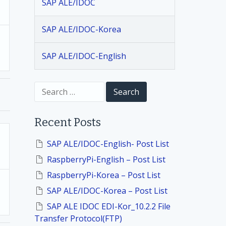
SAP ALE/IDOC
SAP ALE/IDOC-Korea
SAP ALE/IDOC-English
S
e
a
r
Recent Posts
c
h
f
SAP ALE/IDOC-English- Post List
o
RaspberryPi-English – Post List
r
:
RaspberryPi-Korea – Post List
SAP ALE/IDOC-Korea – Post List
SAP ALE IDOC EDI-Kor_10.2.2 File
Transfer Protocol(FTP)