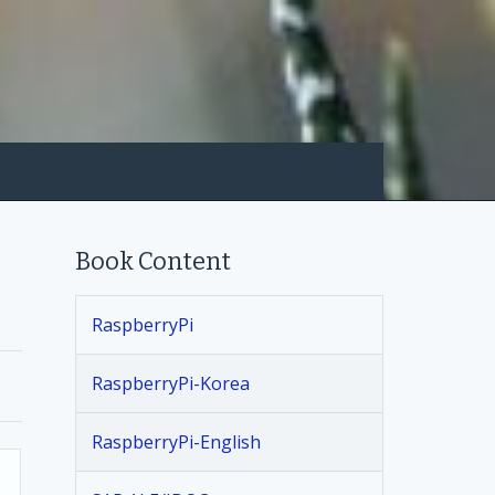
Book Content
RaspberryPi
RaspberryPi-Korea
RaspberryPi-English