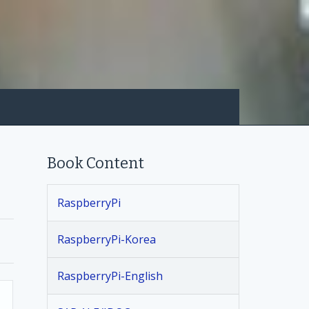
Book Content
RaspberryPi
RaspberryPi-Korea
RaspberryPi-English