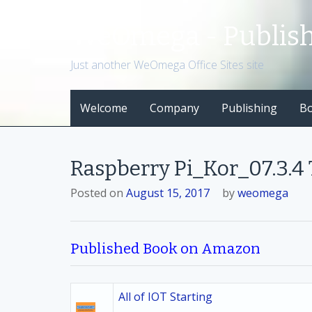
S
k
WeOmega - Publis
i
p
Just another WeOmega Office Sites site
t
o
Welcome
Company
Publishing
B
c
o
n
t
Raspberry Pi_Kor_07.3.
e
n
Posted on
August 15, 2017
by
weomega
t
Published Book on Amazon
All of IOT Starting