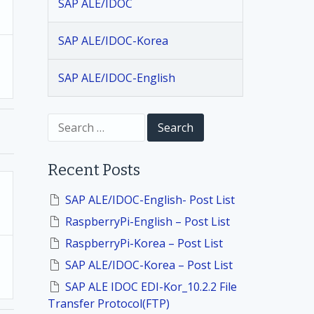
SAP ALE/IDOC
SAP ALE/IDOC-Korea
SAP ALE/IDOC-English
S
e
a
r
Recent Posts
c
h
f
SAP ALE/IDOC-English- Post List
o
RaspberryPi-English – Post List
r
:
RaspberryPi-Korea – Post List
SAP ALE/IDOC-Korea – Post List
SAP ALE IDOC EDI-Kor_10.2.2 File
Transfer Protocol(FTP)