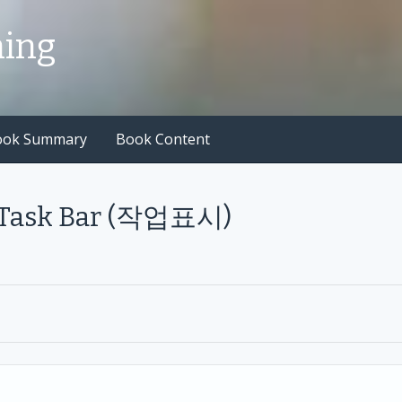
hing
ook Summary
Book Content
4 Task Bar (작업표시)