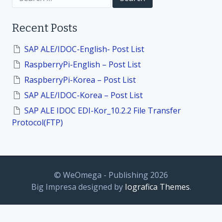
o
e
a
r
n
Recent Posts
c
h
f
SAP ALE/IDOC-English- Post List
o
RaspberryPi-English – Post List
r
:
RaspberryPi-Korea – Post List
SAP ALE/IDOC-Korea – Post List
SAP ALE IDOC EDI-Kor_10.2.2 File Transfer
Protocol(FTP)
© WeOmega - Publishing 2026
Big Impresa designed by
Iografica Themes
.