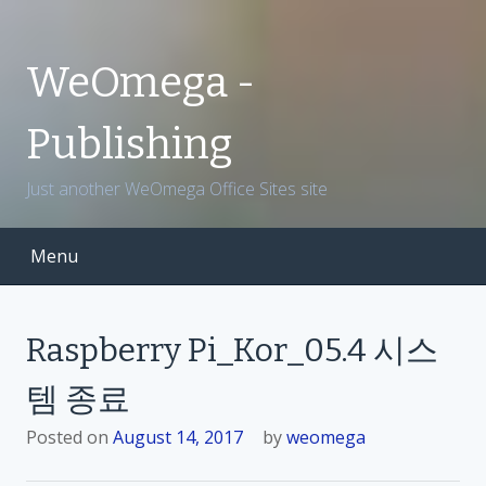
S
k
i
WeOmega -
p
t
Publishing
o
c
Just another WeOmega Office Sites site
o
n
t
Menu
e
n
t
Raspberry Pi_Kor_05.4 시스
템 종료
Posted on
August 14, 2017
by
weomega