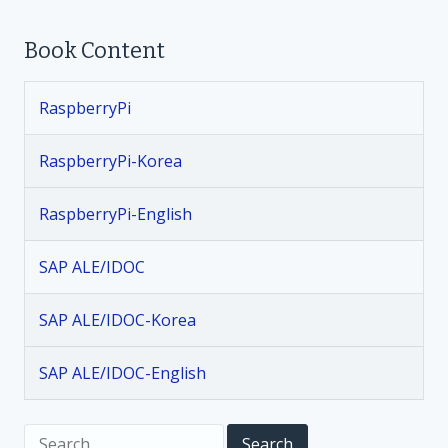
t
Book Content
n
RaspberryPi
a
v
RaspberryPi-Korea
i
RaspberryPi-English
g
SAP ALE/IDOC
a
SAP ALE/IDOC-Korea
t
SAP ALE/IDOC-English
i
S