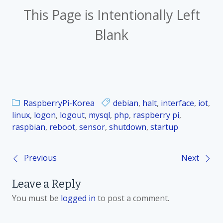
This Page is Intentionally Left
Blank
RaspberryPi-Korea
debian
,
halt
,
interface
,
iot
,
linux
,
logon
,
logout
,
mysql
,
php
,
raspberry pi
,
raspbian
,
reboot
,
sensor
,
shutdown
,
startup
Previous
Next
P
Leave a Reply
o
You must be
logged in
to post a comment.
s