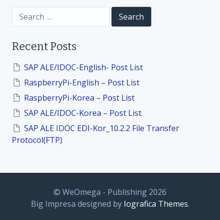
S
o
e
a
r
n
Recent Posts
c
h
f
SAP ALE/IDOC-English- Post List
o
RaspberryPi-English – Post List
r
:
RaspberryPi-Korea – Post List
SAP ALE/IDOC-Korea – Post List
SAP ALE IDOC EDI-Kor_10.2.2 File Transfer
Protocol(FTP)
© WeOmega - Publishing 2026
Big Impresa designed by
Iografica Themes
.