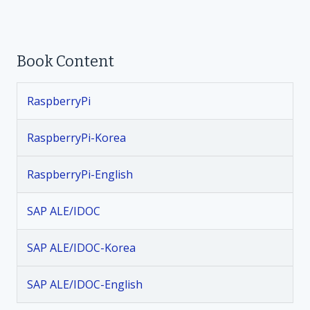
s
t
Book Content
n
RaspberryPi
a
v
RaspberryPi-Korea
i
RaspberryPi-English
g
SAP ALE/IDOC
a
SAP ALE/IDOC-Korea
t
SAP ALE/IDOC-English
i