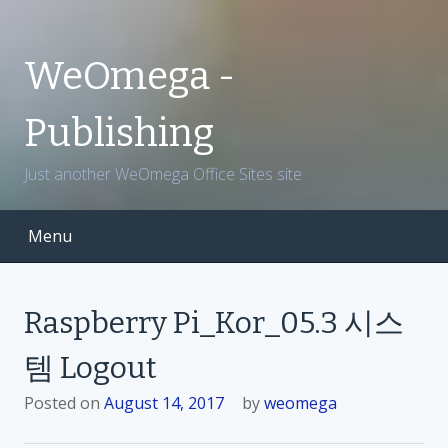
S
k
i
WeOmega -
p
t
Publishing
o
c
Just another WeOmega Office Sites site
o
n
t
Menu
e
n
t
Raspberry Pi_Kor_05.3 시스
템 Logout
Posted on
August 14, 2017
by
weomega