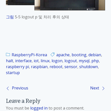
그림
5‑5 logout p
및 처리 후의 상태
RaspberryPi-Korea
apache
,
booting
,
debian
,
halt
,
interface
,
iot
,
linux
,
logon
,
logout
,
mysql
,
php
,
raspberry pi
,
raspbian
,
reboot
,
sensor
,
shutdown
,
startup
Previous
Next
P
Leave a Reply
o
You must be
logged in
to post a comment.