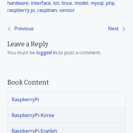
hardware
,
interface
,
iot
,
linux
,
model
,
mysql
,
php
,
raspberry pi
,
raspbian
,
sensor
Previous
Next
P
Leave a Reply
o
You must be
logged in
to post a comment.
s
t
Book Content
n
RaspberryPi
a
v
RaspberryPi-Korea
i
RaspberryPi-English