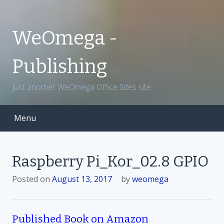
S
k
i
WeOmega -
p
t
Publishing
o
c
Just another WeOmega Office Sites site
o
n
t
Menu
e
n
t
Raspberry Pi_Kor_02.8 GPIO
Posted on
August 13, 2017
by
weomega
Published Book on Amazon