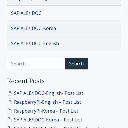
g
SAP ALE/IDOC
a
SAP ALE/IDOC-Korea
t
SAP ALE/IDOC-English
i
S
o
e
a
r
n
Recent Posts
c
h
f
SAP ALE/IDOC-English- Post List
o
RaspberryPi-English – Post List
r
:
RaspberryPi-Korea – Post List
SAP ALE/IDOC-Korea – Post List